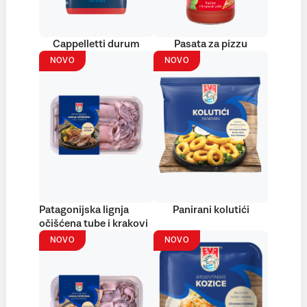
Cappelletti durum
Pasata za pizzu
NOVO
NOVO
Patagonijska lignja
Panirani kolutići
očišćena tube i krakovi
NOVO
NOVO