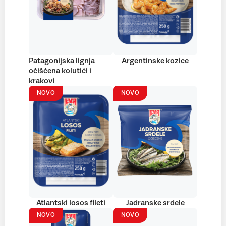
Patagonijska lignja
Argentinske kozice
očišćena kolutići i
krakovi
NOVO
NOVO
Atlantski losos fileti
Jadranske srdele
NOVO
NOVO