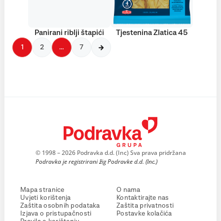
Panirani riblji štapići
Tjestenina Zlatica 45
1
2
…
7
© 1998 – 2026 Podravka d.d. (Inc) Sva prava pridržana
Podravka je registrirani žig Podravke d.d. (Inc.)
Mapa stranice
O nama
Uvjeti korištenja
Kontaktirajte nas
Zaštita osobnih podataka
Zaštita privatnosti
Izjava o pristupačnosti
Postavke kolačića