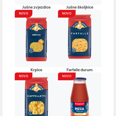
Jušne zvjezdice
Jušne školjkice
NOVO
NOVO
Krpice
Farfalle durum
NOVO
NOVO