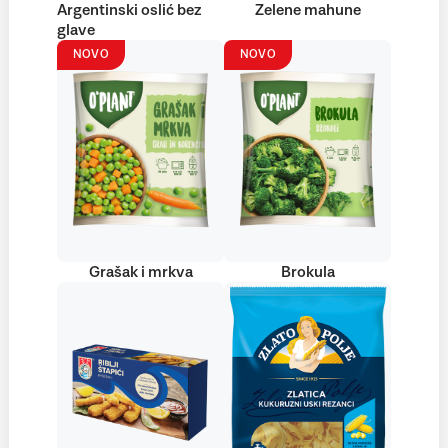
Argentinski oslić bez
Zelene mahune
glave
NOVO
NOVO
Grašak i mrkva
Brokula