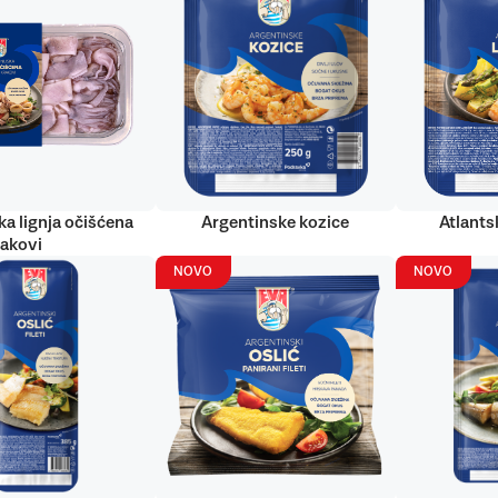
ka lignja očišćena
Argentinske kozice
Atlantsk
rakovi
NOVO
NOVO