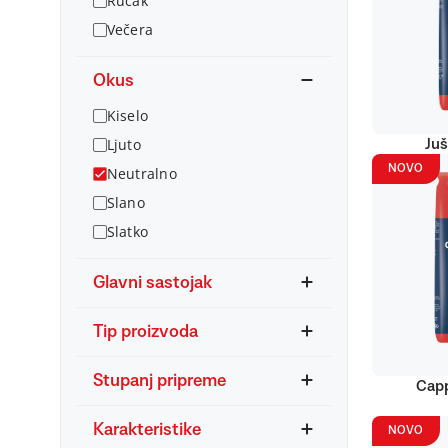
Ručak
Večera
Okus
Kiselo
Ljuto
Juš
NOVO
Neutralno
Slano
Slatko
Glavni sastojak
Tip proizvoda
Stupanj pripreme
Capp
Karakteristike
NOVO