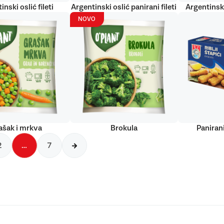
inski oslić fileti
Argentinski oslić panirani fileti
Argentinski
NOVO
ašak i mrkva
Brokula
Panirani
2
…
7