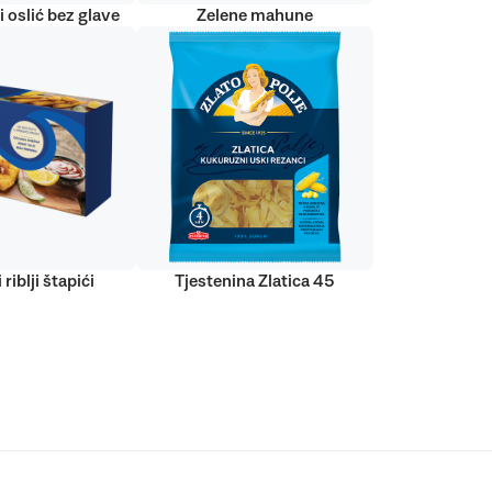
 oslić bez glave
Zelene mahune
 riblji štapići
Tjestenina Zlatica 45