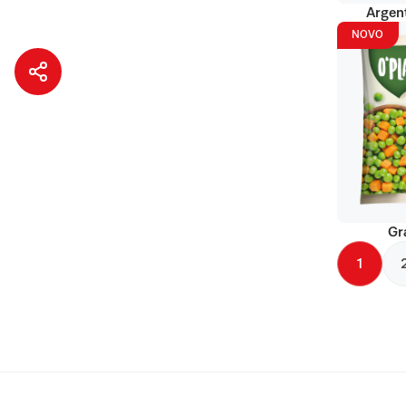
Argent
NOVO
Gr
1