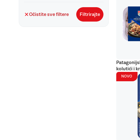
Očistite sve filtere
Filtrirajte
Patagonijs
kolutići i k
NOVO