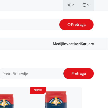
Pretraga
Mediji
Investitori
Karijere
Pretraga
NOVO