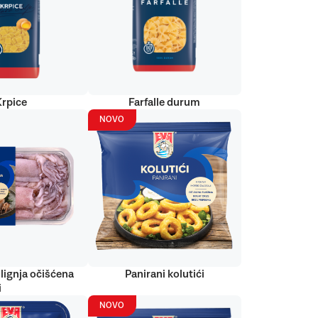
Krpice
Farfalle durum
NOVO
lignja očišćena
Panirani kolutići
i
NOVO