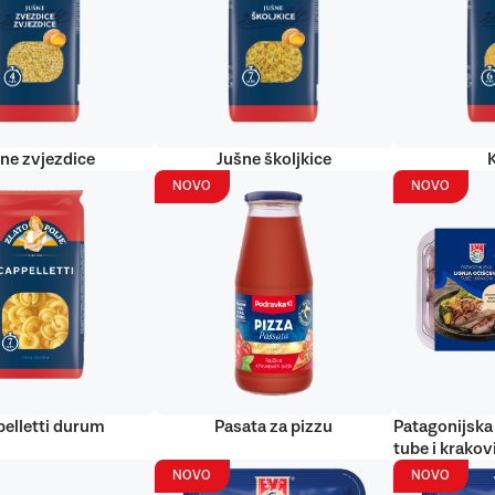
ne zvjezdice
Jušne školjkice
NOVO
NOVO
elletti durum
Pasata za pizzu
Patagonijska 
tube i krakov
NOVO
NOVO