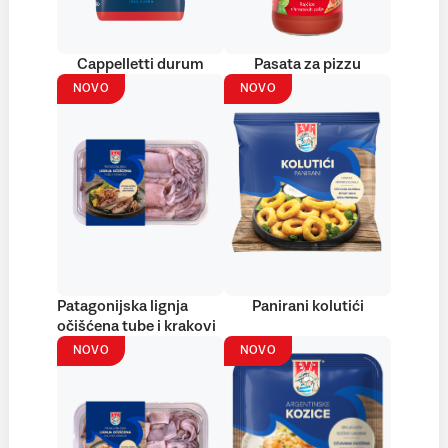
Cappelletti durum
Pasata za pizzu
NOVO
NOVO
Patagonijska lignja
Panirani kolutići
očišćena tube i krakovi
NOVO
NOVO