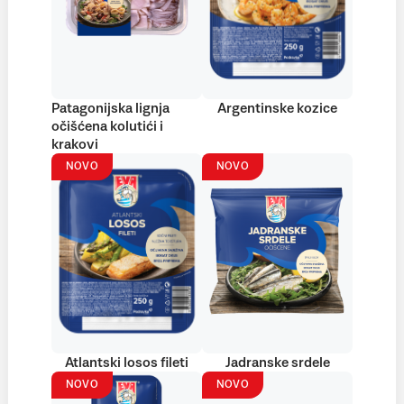
Patagonijska lignja
Argentinske kozice
očišćena kolutići i
krakovi
NOVO
NOVO
Atlantski losos fileti
Jadranske srdele
NOVO
NOVO