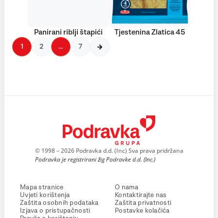
Panirani riblji štapići
Tjestenina Zlatica 45
1
2
…
7
© 1998 – 2026 Podravka d.d. (Inc) Sva prava pridržana
Podravka je registrirani žig Podravke d.d. (Inc.)
Mapa stranice
O nama
Uvjeti korištenja
Kontaktirajte nas
Zaštita osobnih podataka
Zaštita privatnosti
Izjava o pristupačnosti
Postavke kolačića