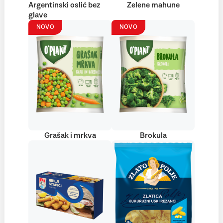
Argentinski oslić bez
Zelene mahune
glave
NOVO
NOVO
Grašak i mrkva
Brokula