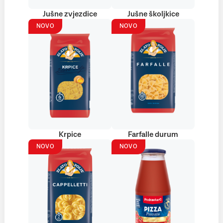
Jušne zvjezdice
Jušne školjkice
NOVO
NOVO
Krpice
Farfalle durum
NOVO
NOVO