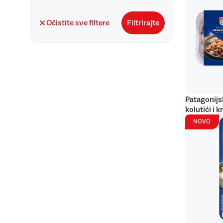
Očistite sve filtere
Filtrirajte
Patagonijs
kolutići i k
NOVO