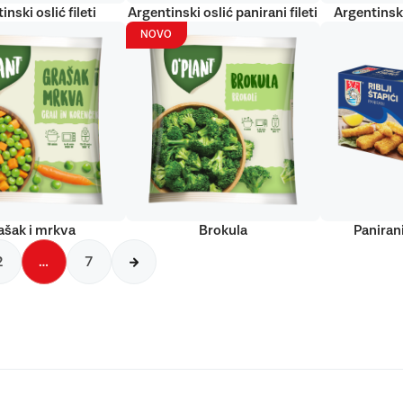
inski oslić fileti
Argentinski oslić panirani fileti
Argentinski
NOVO
ašak i mrkva
Brokula
Panirani
2
…
7