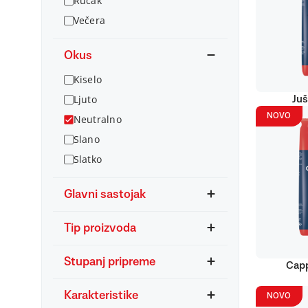
Ručak
Večera
Okus
Kiselo
Ljuto
Juš
NOVO
Neutralno
Slano
Slatko
Glavni sastojak
Tip proizvoda
Stupanj pripreme
Capp
Karakteristike
NOVO