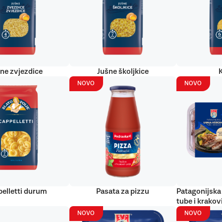
ne zvjezdice
Jušne školjkice
NOVO
NOVO
elletti durum
Pasata za pizzu
Patagonijska 
tube i krakov
NOVO
NOVO