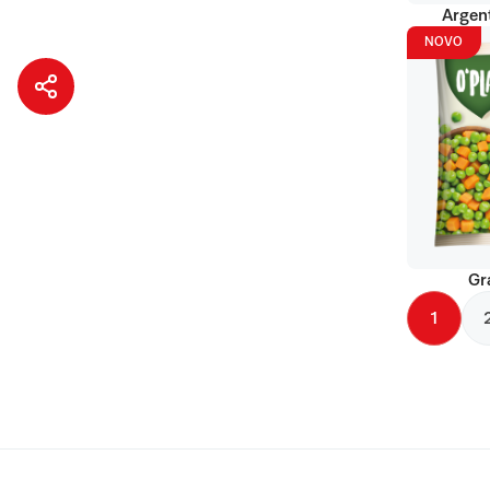
Argent
NOVO
Gr
1