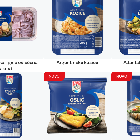
ka lignja očišćena
Argentinske kozice
Atlantsk
rakovi
NOVO
NOVO