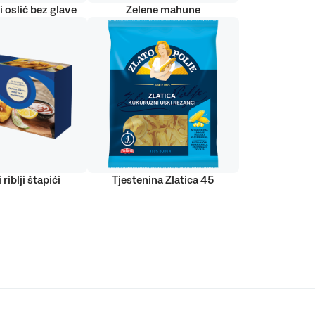
 oslić bez glave
Zelene mahune
 riblji štapići
Tjestenina Zlatica 45