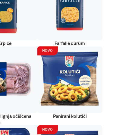
Krpice
Farfalle durum
NOVO
lignja očišćena
Panirani kolutići
i
NOVO