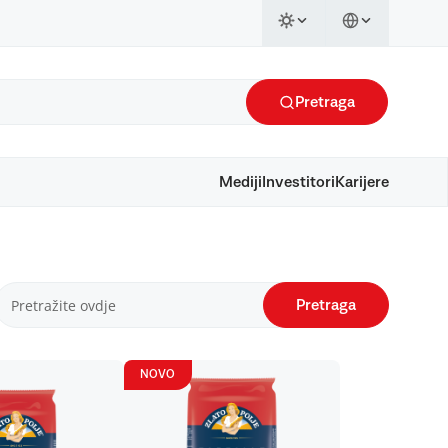
Pretraga
Mediji
Investitori
Karijere
Pretraga
NOVO