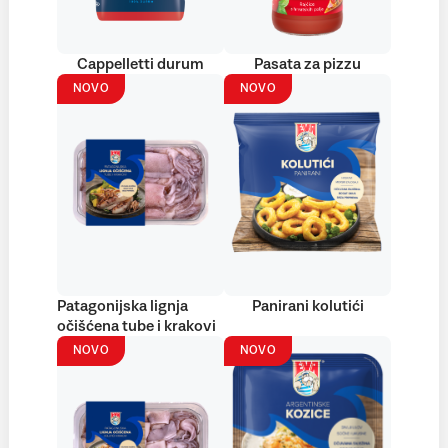
Cappelletti durum
Pasata za pizzu
NOVO
NOVO
Patagonijska lignja
Panirani kolutići
očišćena tube i krakovi
NOVO
NOVO