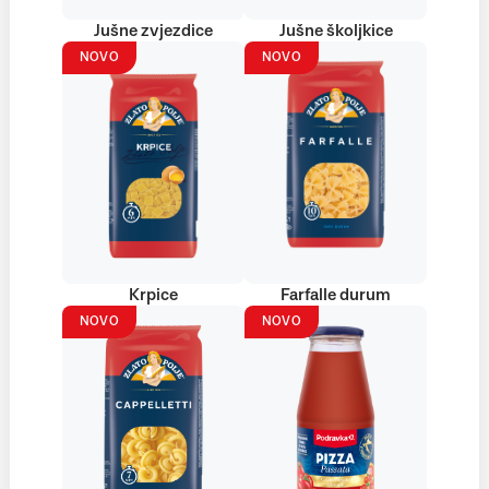
Jušne zvjezdice
Jušne školjkice
NOVO
NOVO
Krpice
Farfalle durum
NOVO
NOVO