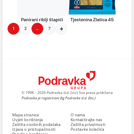
Panirani riblji štapići
Tjestenina Zlatica 45
1
2
…
7
© 1998 – 2026 Podravka d.d. (Inc) Sva prava pridržana
Podravka je registrirani žig Podravke d.d. (Inc.)
Mapa stranice
O nama
Uvjeti korištenja
Kontaktirajte nas
Zaštita osobnih podataka
Zaštita privatnosti
Izjava o pristupačnosti
Postavke kolačića