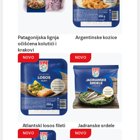
Patagonijska lignja
Argentinske kozice
očišćena kolutići i
krakovi
NOVO
NOVO
Atlantski losos fileti
Jadranske srdele
NOVO
NOVO