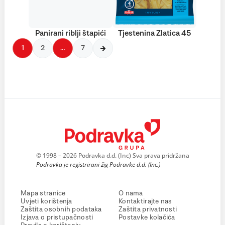
Panirani riblji štapići
Tjestenina Zlatica 45
1
2
…
7
© 1998 – 2026 Podravka d.d. (Inc) Sva prava pridržana
Podravka je registrirani žig Podravke d.d. (Inc.)
Mapa stranice
O nama
Uvjeti korištenja
Kontaktirajte nas
Zaštita osobnih podataka
Zaštita privatnosti
Izjava o pristupačnosti
Postavke kolačića