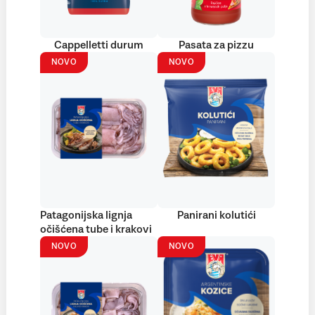
Cappelletti durum
Pasata za pizzu
NOVO
NOVO
Patagonijska lignja
Panirani kolutići
očišćena tube i krakovi
NOVO
NOVO