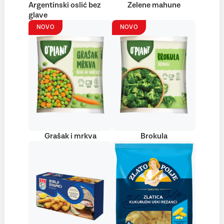
Argentinski oslić bez
Zelene mahune
glave
NOVO
NOVO
Grašak i mrkva
Brokula