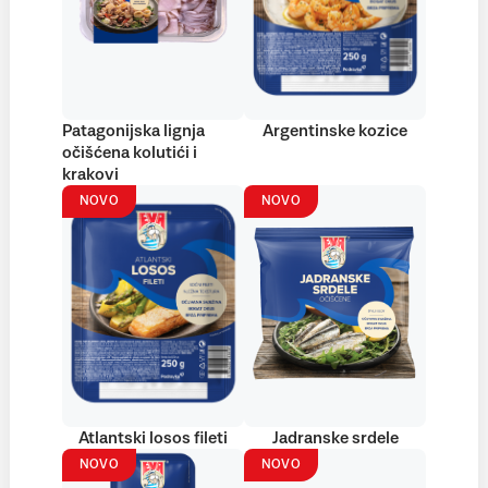
Patagonijska lignja
Argentinske kozice
očišćena kolutići i
krakovi
NOVO
NOVO
Atlantski losos fileti
Jadranske srdele
NOVO
NOVO