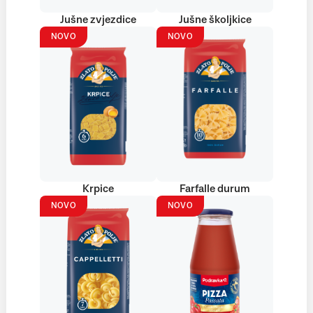
Jušne zvjezdice
Jušne školjkice
NOVO
NOVO
Krpice
Farfalle durum
NOVO
NOVO