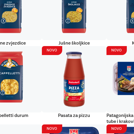
ne zvjezdice
Jušne školjkice
NOVO
NOVO
elletti durum
Pasata za pizzu
Patagonijska 
tube i krakov
NOVO
NOVO