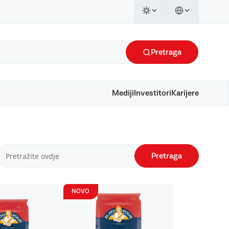
Pretraga
Mediji
Investitori
Karijere
Pretraga
NOVO