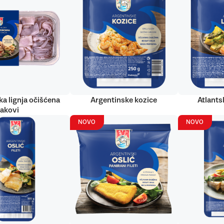
ka lignja očišćena
Argentinske kozice
Atlantsk
rakovi
NOVO
NOVO