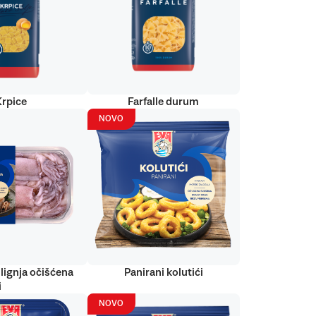
Krpice
Farfalle durum
NOVO
lignja očišćena
Panirani kolutići
i
NOVO