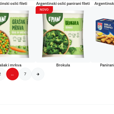
inski oslić fileti
Argentinski oslić panirani fileti
Argentinski
NOVO
ašak i mrkva
Brokula
Panirani
2
…
7