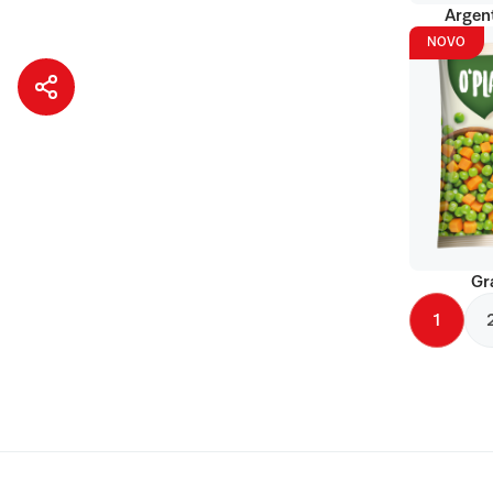
Argent
NOVO
Gr
1