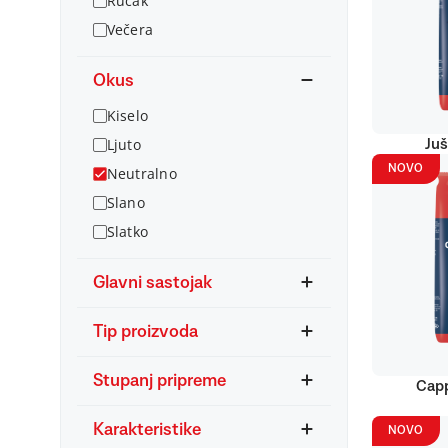
Ručak
Večera
Okus
Kiselo
Ljuto
Juš
NOVO
Neutralno
Slano
Slatko
Glavni sastojak
Tip proizvoda
Stupanj pripreme
Capp
Karakteristike
NOVO