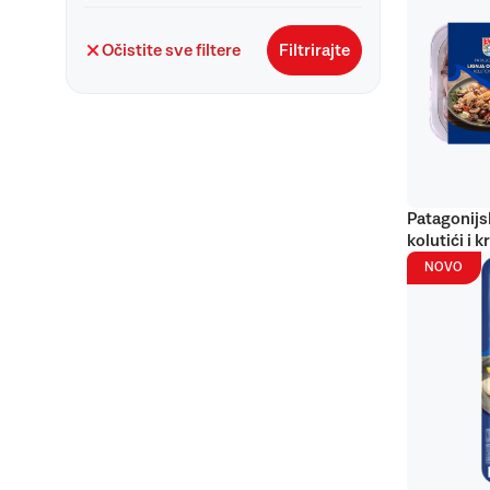
Očistite sve filtere
Filtrirajte
Patagonijs
kolutići i k
NOVO