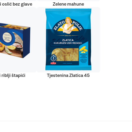
 oslić bez glave
Zelene mahune
 riblji štapići
Tjestenina Zlatica 45