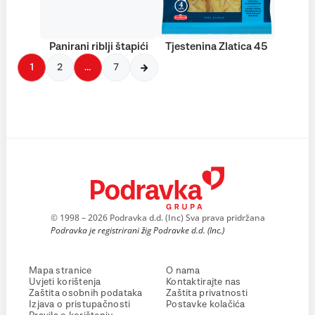
Panirani riblji štapići
Tjestenina Zlatica 45
1
2
…
7
© 1998 – 2026 Podravka d.d. (Inc) Sva prava pridržana
Podravka je registrirani žig Podravke d.d. (Inc.)
Mapa stranice
O nama
Uvjeti korištenja
Kontaktirajte nas
Zaštita osobnih podataka
Zaštita privatnosti
Izjava o pristupačnosti
Postavke kolačića