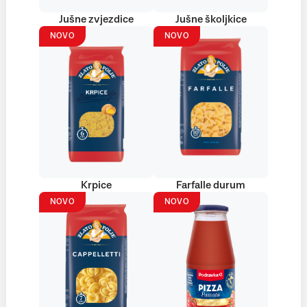
Jušne zvjezdice
Jušne školjkice
NOVO
NOVO
Krpice
Farfalle durum
NOVO
NOVO