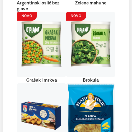
Argentinski oslić bez
Zelene mahune
glave
NOVO
NOVO
Grašak i mrkva
Brokula