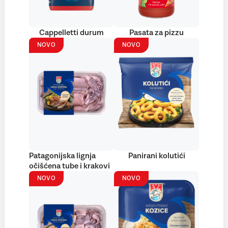
Cappelletti durum
Pasata za pizzu
NOVO
NOVO
Patagonijska lignja
Panirani kolutići
očišćena tube i krakovi
NOVO
NOVO