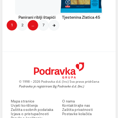
Panirani riblji štapići
Tjestenina Zlatica 45
1
2
…
7
© 1998 – 2026 Podravka d.d. (Inc) Sva prava pridržana
Podravka je registrirani žig Podravke d.d. (Inc.)
Mapa stranice
O nama
Uvjeti korištenja
Kontaktirajte nas
Zaštita osobnih podataka
Zaštita privatnosti
Izjava o pristupačnosti
Postavke kolačića