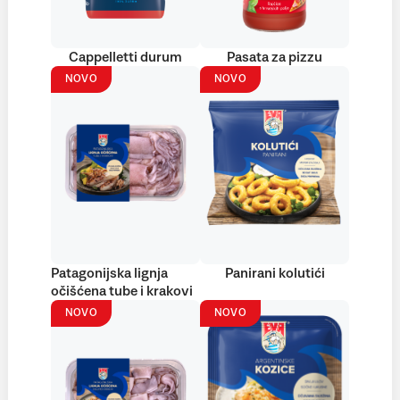
Cappelletti durum
Pasata za pizzu
NOVO
NOVO
Patagonijska lignja
Panirani kolutići
očišćena tube i krakovi
NOVO
NOVO