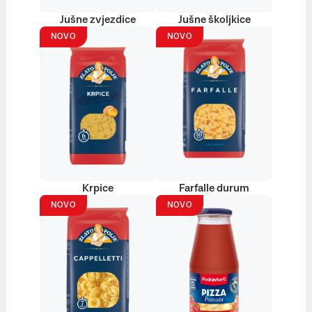
Jušne zvjezdice
Jušne školjkice
NOVO
NOVO
Krpice
Farfalle durum
NOVO
NOVO