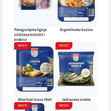
Patagonijska lignja
Argentinske kozice
očišćena kolutići i
krakovi
NOVO
NOVO
Atlantski losos fileti
Jadranske srdele
NOVO
NOVO