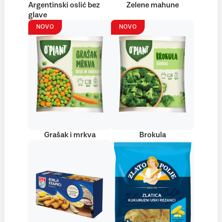
Argentinski oslić bez
Zelene mahune
glave
NOVO
NOVO
Grašak i mrkva
Brokula