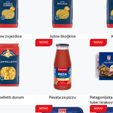
ne zvjezdice
Jušne školjkice
NOVO
NOVO
elletti durum
Pasata za pizzu
Patagonijska 
tube i krakov
NOVO
NOVO