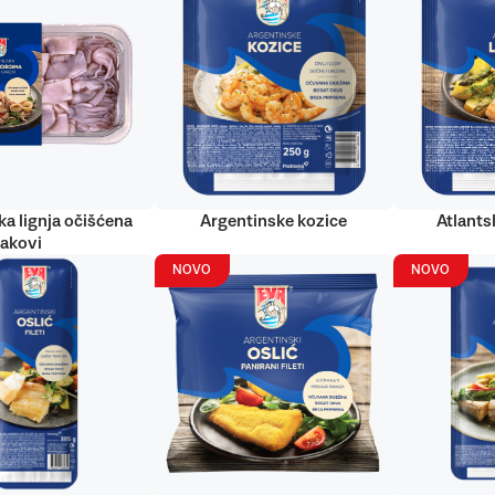
ka lignja očišćena
Argentinske kozice
Atlantsk
rakovi
NOVO
NOVO