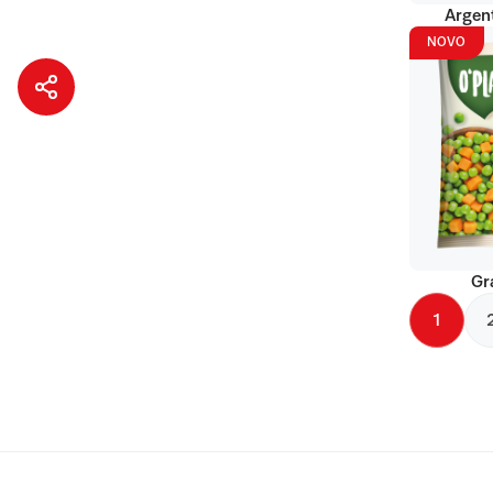
Argent
NOVO
Gr
1