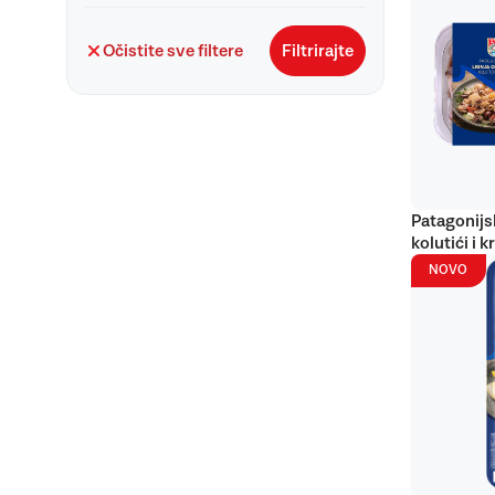
Očistite sve filtere
Filtrirajte
Patagonijs
kolutići i k
NOVO