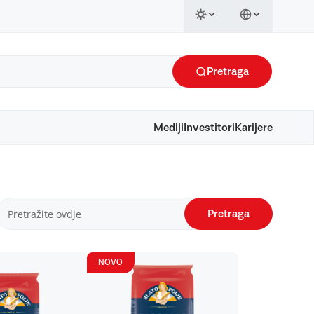
Pretraga
Mediji
Investitori
Karijere
Pretraga
NOVO