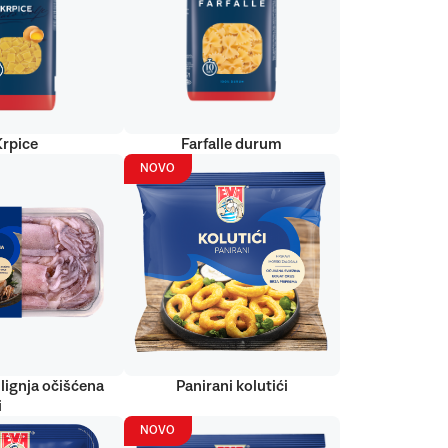
Krpice
Farfalle durum
NOVO
lignja očišćena
Panirani kolutići
i
NOVO