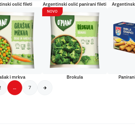
inski oslić fileti
Argentinski oslić panirani fileti
Argentinski
NOVO
ašak i mrkva
Brokula
Panirani
2
…
7