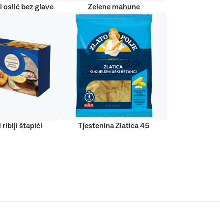
 oslić bez glave
Zelene mahune
 riblji štapići
Tjestenina Zlatica 45