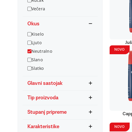
Ručak
Večera
Okus
Kiselo
Ljuto
Juš
NOVO
Neutralno
Slano
Slatko
Glavni sastojak
Tip proizvoda
Stupanj pripreme
Capp
Karakteristike
NOVO