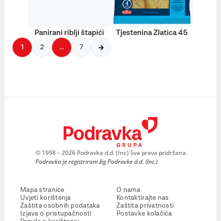
Panirani riblji štapići
Tjestenina Zlatica 45
1
2
…
7
© 1998 – 2026 Podravka d.d. (Inc) Sva prava pridržana
Podravka je registrirani žig Podravke d.d. (Inc.)
Mapa stranice
O nama
Uvjeti korištenja
Kontaktirajte nas
Zaštita osobnih podataka
Zaštita privatnosti
Izjava o pristupačnosti
Postavke kolačića