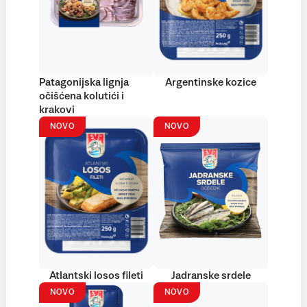
Patagonijska lignja
Argentinske kozice
očišćena kolutići i
krakovi
NOVO
NOVO
Atlantski losos fileti
Jadranske srdele
NOVO
NOVO