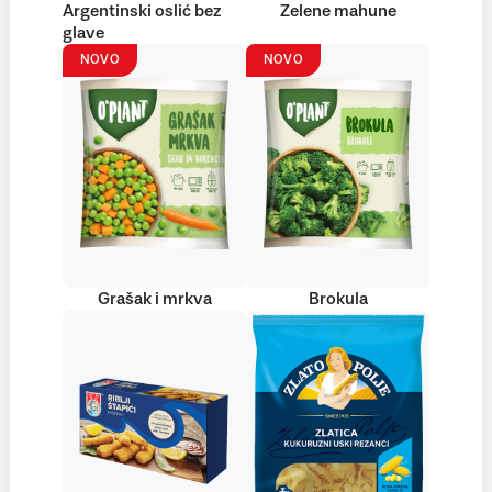
Argentinski oslić bez
Zelene mahune
glave
NOVO
NOVO
Grašak i mrkva
Brokula