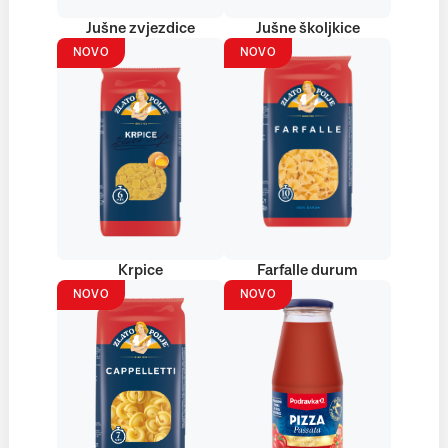
Jušne zvjezdice
Jušne školjkice
NOVO
NOVO
Krpice
Farfalle durum
NOVO
NOVO