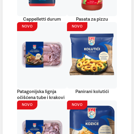
Cappelletti durum
Pasata za pizzu
NOVO
NOVO
Patagonijska lignja
Panirani kolutići
očišćena tube i krakovi
NOVO
NOVO