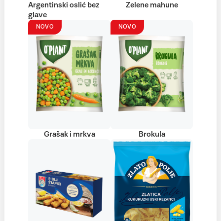
Argentinski oslić bez
Zelene mahune
glave
NOVO
NOVO
Grašak i mrkva
Brokula