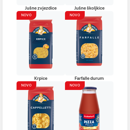
Jušne zvjezdice
Jušne školjkice
NOVO
NOVO
Krpice
Farfalle durum
NOVO
NOVO