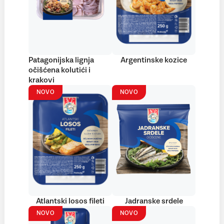
Patagonijska lignja
Argentinske kozice
očišćena kolutići i
krakovi
NOVO
NOVO
Atlantski losos fileti
Jadranske srdele
NOVO
NOVO