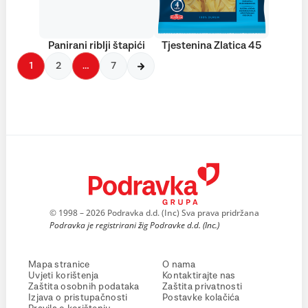
Panirani riblji štapići
Tjestenina Zlatica 45
1
2
…
7
© 1998 – 2026 Podravka d.d. (Inc) Sva prava pridržana
Podravka je registrirani žig Podravke d.d. (Inc.)
Mapa stranice
O nama
Uvjeti korištenja
Kontaktirajte nas
Zaštita osobnih podataka
Zaštita privatnosti
Izjava o pristupačnosti
Postavke kolačića