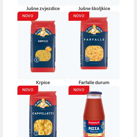
Jušne zvjezdice
Jušne školjkice
NOVO
NOVO
Krpice
Farfalle durum
NOVO
NOVO