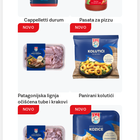
Cappelletti durum
Pasata za pizzu
NOVO
NOVO
Patagonijska lignja
Panirani kolutići
očišćena tube i krakovi
NOVO
NOVO