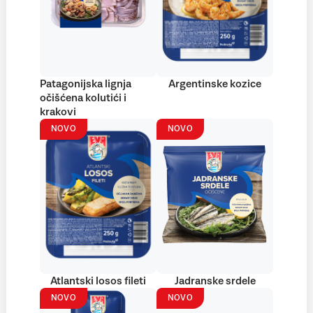
Patagonijska lignja
Argentinske kozice
očišćena kolutići i
krakovi
NOVO
NOVO
Atlantski losos fileti
Jadranske srdele
NOVO
NOVO