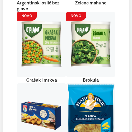
Argentinski oslić bez
Zelene mahune
glave
NOVO
NOVO
Grašak i mrkva
Brokula