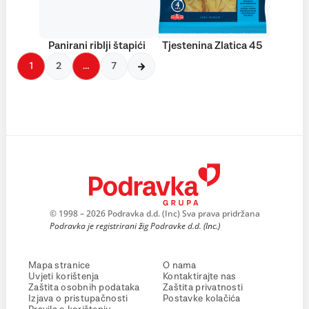
Panirani riblji štapići
Tjestenina Zlatica 45
1
2
…
7
© 1998 – 2026 Podravka d.d. (Inc) Sva prava pridržana
Podravka je registrirani žig Podravke d.d. (Inc.)
Mapa stranice
O nama
Uvjeti korištenja
Kontaktirajte nas
Zaštita osobnih podataka
Zaštita privatnosti
Izjava o pristupačnosti
Postavke kolačića