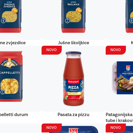
ne zvjezdice
Jušne školjkice
NOVO
NOVO
elletti durum
Pasata za pizzu
Patagonijska 
tube i krakov
NOVO
NOVO