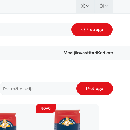
Pretraga
Mediji
Investitori
Karijere
Pretraga
NOVO