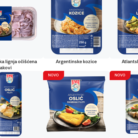
ka lignja očišćena
Argentinske kozice
Atlantsk
rakovi
NOVO
NOVO