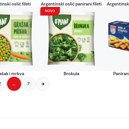
inski oslić fileti
Argentinski oslić panirani fileti
Argentinski
NOVO
ašak i mrkva
Brokula
Panirani
2
…
7