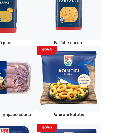
Krpice
Farfalle durum
NOVO
lignja očišćena
Panirani kolutići
i
NOVO