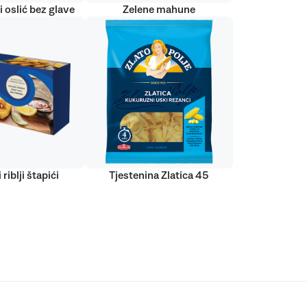
 oslić bez glave
Zelene mahune
 riblji štapići
Tjestenina Zlatica 45