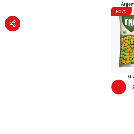
Argent
NOVO
Gr
1