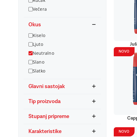
Ručak
Večera
Okus
Kiselo
Ljuto
Juš
NOVO
Neutralno
Slano
Slatko
Glavni sastojak
Tip proizvoda
Stupanj pripreme
Capp
Karakteristike
NOVO