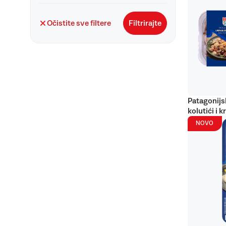
Očistite sve filtere
Filtrirajte
Patagonijs
kolutići i k
NOVO