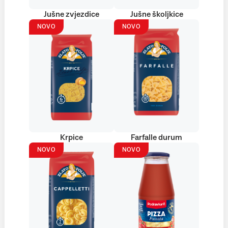
Jušne zvjezdice
Jušne školjkice
NOVO
NOVO
Krpice
Farfalle durum
NOVO
NOVO