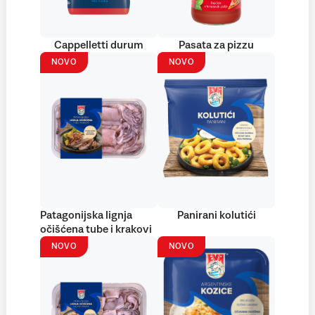
Cappelletti durum
Pasata za pizzu
NOVO
NOVO
Patagonijska lignja
Panirani kolutići
očišćena tube i krakovi
NOVO
NOVO