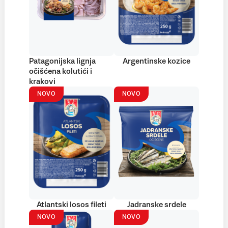
Patagonijska lignja
Argentinske kozice
očišćena kolutići i
krakovi
NOVO
NOVO
Atlantski losos fileti
Jadranske srdele
NOVO
NOVO