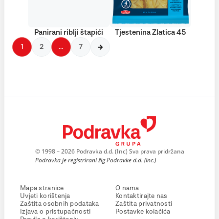
Panirani riblji štapići
Tjestenina Zlatica 45
1
2
…
7
© 1998 – 2026 Podravka d.d. (Inc) Sva prava pridržana
Podravka je registrirani žig Podravke d.d. (Inc.)
Mapa stranice
O nama
Uvjeti korištenja
Kontaktirajte nas
Zaštita osobnih podataka
Zaštita privatnosti
Izjava o pristupačnosti
Postavke kolačića