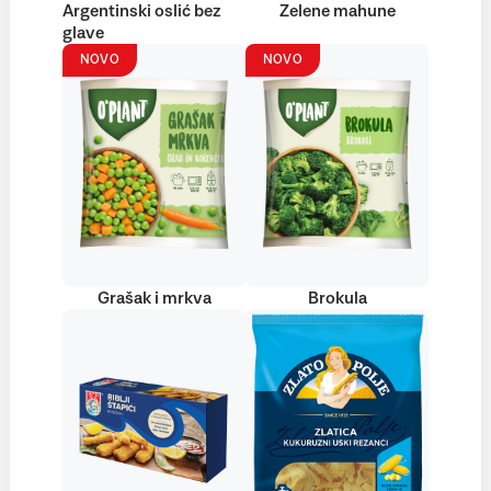
Argentinski oslić bez
Zelene mahune
glave
NOVO
NOVO
Grašak i mrkva
Brokula