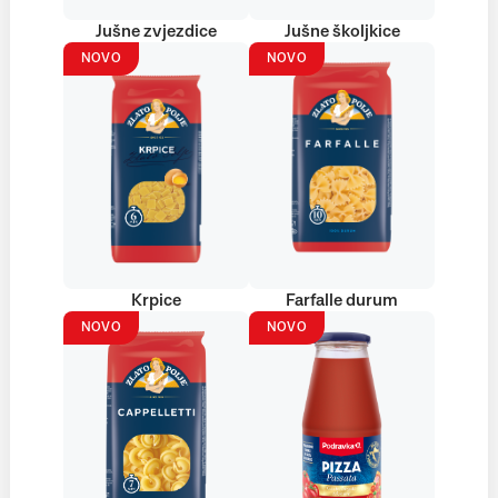
Jušne zvjezdice
Jušne školjkice
NOVO
NOVO
Krpice
Farfalle durum
NOVO
NOVO