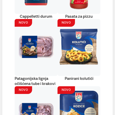
Cappelletti durum
Pasata za pizzu
NOVO
NOVO
Patagonijska lignja
Panirani kolutići
očišćena tube i krakovi
NOVO
NOVO