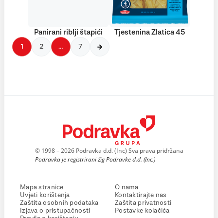
Panirani riblji štapići
Tjestenina Zlatica 45
1
2
…
7
© 1998 – 2026 Podravka d.d. (Inc) Sva prava pridržana
Podravka je registrirani žig Podravke d.d. (Inc.)
Mapa stranice
O nama
Uvjeti korištenja
Kontaktirajte nas
Zaštita osobnih podataka
Zaštita privatnosti
Izjava o pristupačnosti
Postavke kolačića