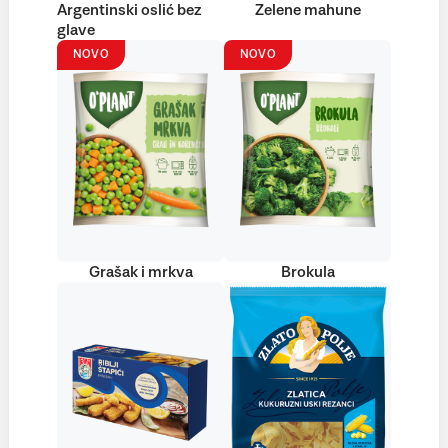
Argentinski oslić bez
Zelene mahune
glave
NOVO
NOVO
Grašak i mrkva
Brokula