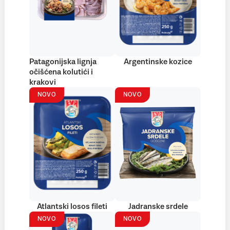
Patagonijska lignja
Argentinske kozice
očišćena kolutići i
krakovi
NOVO
NOVO
Atlantski losos fileti
Jadranske srdele
NOVO
NOVO