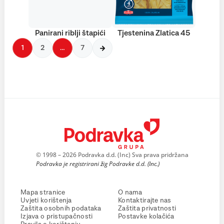
Panirani riblji štapići
Tjestenina Zlatica 45
1
2
…
7
© 1998 – 2026 Podravka d.d. (Inc) Sva prava pridržana
Podravka je registrirani žig Podravke d.d. (Inc.)
Mapa stranice
O nama
Uvjeti korištenja
Kontaktirajte nas
Zaštita osobnih podataka
Zaštita privatnosti
Izjava o pristupačnosti
Postavke kolačića