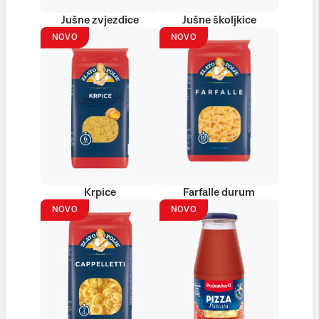
Jušne zvjezdice
Jušne školjkice
NOVO
NOVO
Krpice
Farfalle durum
NOVO
NOVO