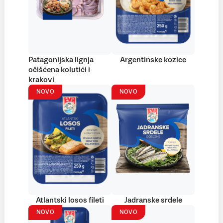
Patagonijska lignja
Argentinske kozice
očišćena kolutići i
krakovi
NOVO
NOVO
Atlantski losos fileti
Jadranske srdele
NOVO
NOVO