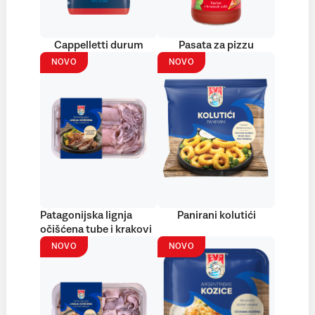
Cappelletti durum
Pasata za pizzu
NOVO
NOVO
Patagonijska lignja
Panirani kolutići
očišćena tube i krakovi
NOVO
NOVO