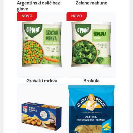
Argentinski oslić bez
Zelene mahune
glave
NOVO
NOVO
Grašak i mrkva
Brokula