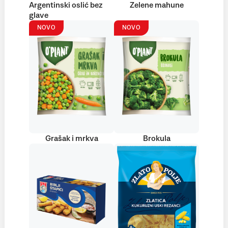
Argentinski oslić bez
Zelene mahune
glave
NOVO
NOVO
Grašak i mrkva
Brokula