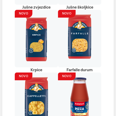
Jušne zvjezdice
Jušne školjkice
NOVO
NOVO
Krpice
Farfalle durum
NOVO
NOVO