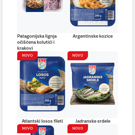
Patagonijska lignja
Argentinske kozice
očišćena kolutići i
krakovi
NOVO
NOVO
Atlantski losos fileti
Jadranske srdele
NOVO
NOVO