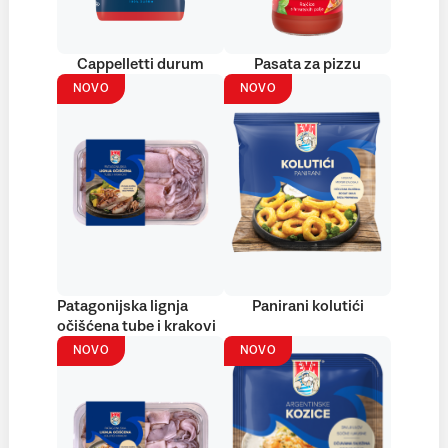
Cappelletti durum
Pasata za pizzu
NOVO
NOVO
Patagonijska lignja
Panirani kolutići
očišćena tube i krakovi
NOVO
NOVO