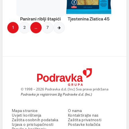
Panirani riblji štapići
Tjestenina Zlatica 45
1
2
…
7
© 1998 – 2026 Podravka d.d. (Inc) Sva prava pridržana
Podravka je registrirani žig Podravke d.d. (Inc.)
Mapa stranice
O nama
Uvjeti korištenja
Kontaktirajte nas
Zaštita osobnih podataka
Zaštita privatnosti
Izjava o pristupačnosti
Postavke kolačića