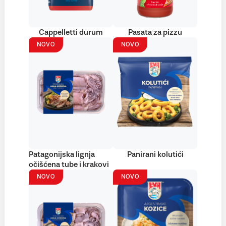
Cappelletti durum
Pasata za pizzu
NOVO
NOVO
Patagonijska lignja
Panirani kolutići
očišćena tube i krakovi
NOVO
NOVO