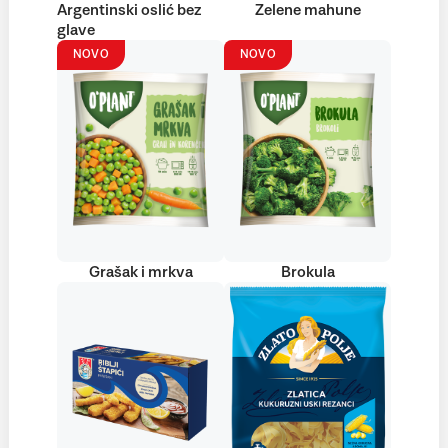
Argentinski oslić bez
Zelene mahune
glave
NOVO
NOVO
Grašak i mrkva
Brokula