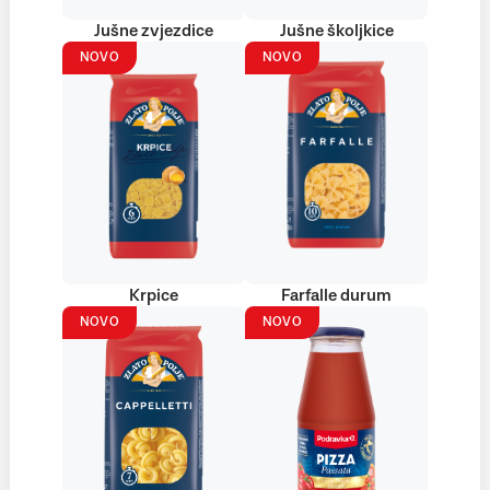
Jušne zvjezdice
Jušne školjkice
NOVO
NOVO
Krpice
Farfalle durum
NOVO
NOVO