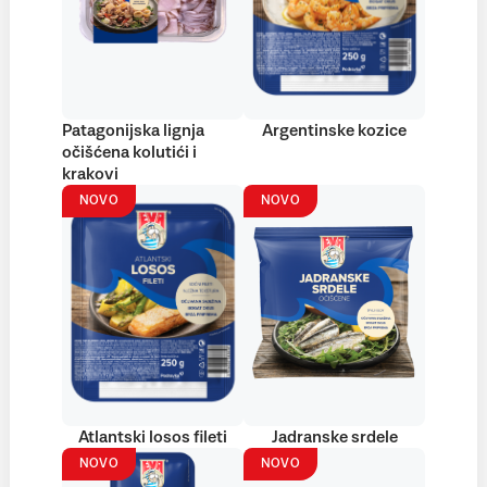
Patagonijska lignja
Argentinske kozice
očišćena kolutići i
krakovi
NOVO
NOVO
Atlantski losos fileti
Jadranske srdele
NOVO
NOVO