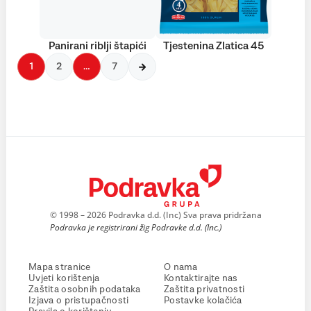
Panirani riblji štapići
Tjestenina Zlatica 45
1
2
…
7
© 1998 – 2026 Podravka d.d. (Inc) Sva prava pridržana
Podravka je registrirani žig Podravke d.d. (Inc.)
Mapa stranice
O nama
Uvjeti korištenja
Kontaktirajte nas
Zaštita osobnih podataka
Zaštita privatnosti
Izjava o pristupačnosti
Postavke kolačića