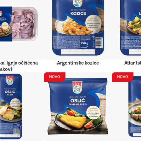
ka lignja očišćena
Argentinske kozice
Atlantsk
rakovi
NOVO
NOVO