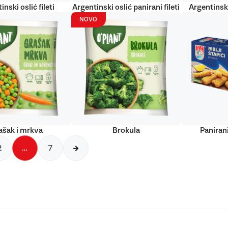
inski oslić fileti
Argentinski oslić panirani fileti
Argentinski
NOVO
ašak i mrkva
Brokula
Panirani
2
…
7