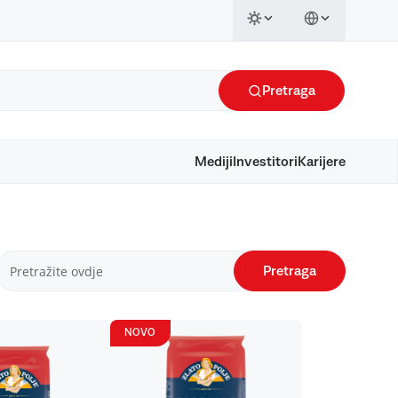
Pretraga
Mediji
Investitori
Karijere
Pretraga
NOVO