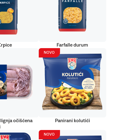
Krpice
Farfalle durum
NOVO
lignja očišćena
Panirani kolutići
i
NOVO