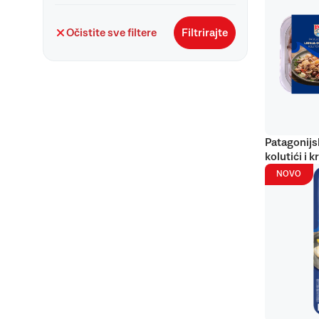
Očistite sve filtere
Filtrirajte
Patagonijs
kolutići i k
NOVO