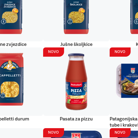
ne zvjezdice
Jušne školjkice
NOVO
NOVO
elletti durum
Pasata za pizzu
Patagonijska 
tube i krakov
NOVO
NOVO