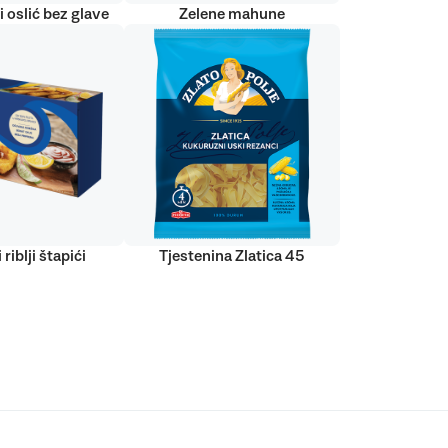
 oslić bez glave
Zelene mahune
 riblji štapići
Tjestenina Zlatica 45