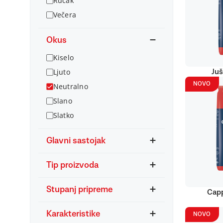
Ručak
Večera
Okus
Kiselo
Ljuto
Juš
NOVO
Neutralno
Slano
Slatko
Glavni sastojak
Tip proizvoda
Stupanj pripreme
Capp
Karakteristike
NOVO