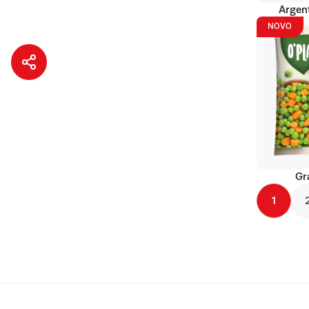
Argent
NOVO
Gr
1