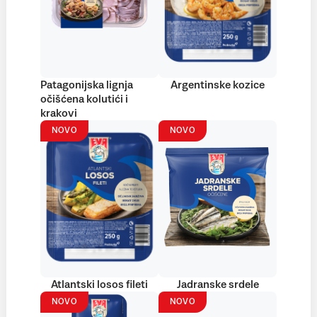
Patagonijska lignja
Argentinske kozice
očišćena kolutići i
krakovi
NOVO
NOVO
Atlantski losos fileti
Jadranske srdele
NOVO
NOVO