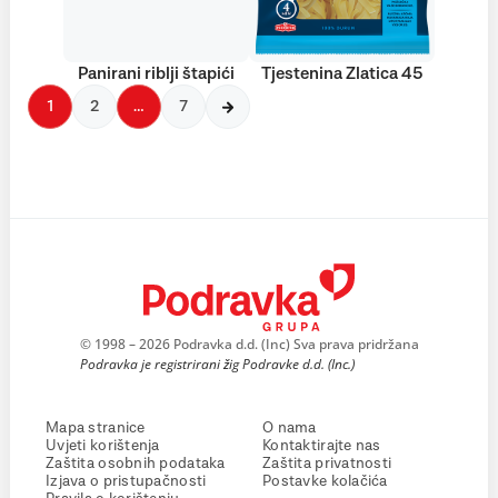
Panirani riblji štapići
Tjestenina Zlatica 45
1
2
…
7
© 1998 – 2026 Podravka d.d. (Inc) Sva prava pridržana
Podravka je registrirani žig Podravke d.d. (Inc.)
Mapa stranice
O nama
Uvjeti korištenja
Kontaktirajte nas
Zaštita osobnih podataka
Zaštita privatnosti
Izjava o pristupačnosti
Postavke kolačića