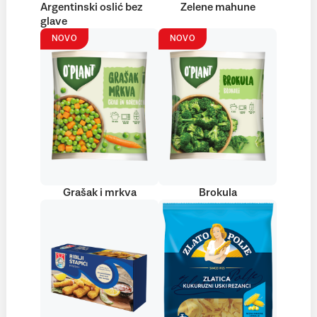
Argentinski oslić bez
Zelene mahune
glave
NOVO
NOVO
Grašak i mrkva
Brokula