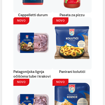
Cappelletti durum
Pasata za pizzu
NOVO
NOVO
Patagonijska lignja
Panirani kolutići
očišćena tube i krakovi
NOVO
NOVO