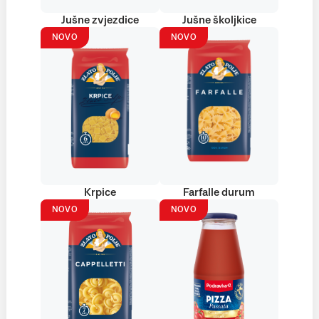
Jušne zvjezdice
Jušne školjkice
NOVO
NOVO
Krpice
Farfalle durum
NOVO
NOVO