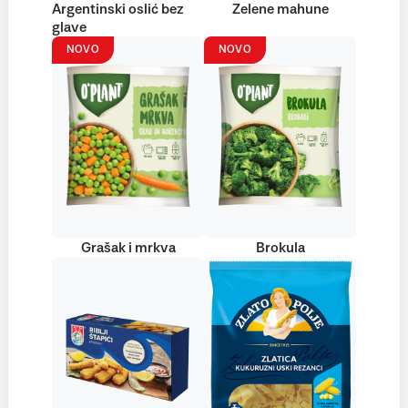
Argentinski oslić bez
Zelene mahune
glave
NOVO
NOVO
Grašak i mrkva
Brokula