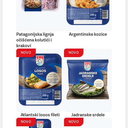
Patagonijska lignja
Argentinske kozice
očišćena kolutići i
krakovi
NOVO
NOVO
Atlantski losos fileti
Jadranske srdele
NOVO
NOVO