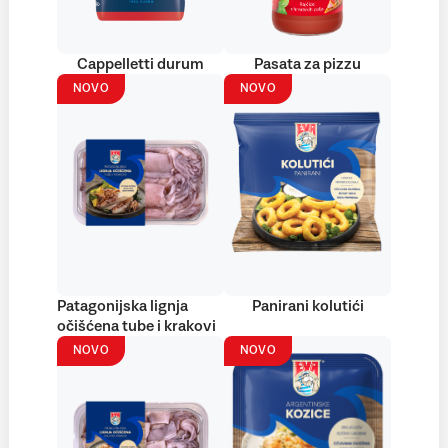
Cappelletti durum
Pasata za pizzu
NOVO
NOVO
Patagonijska lignja
Panirani kolutići
očišćena tube i krakovi
NOVO
NOVO