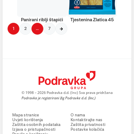
Panirani riblji štapići
Tjestenina Zlatica 45
1
2
…
7
© 1998 – 2026 Podravka d.d. (Inc) Sva prava pridržana
Podravka je registrirani žig Podravke d.d. (Inc.)
Mapa stranice
O nama
Uvjeti korištenja
Kontaktirajte nas
Zaštita osobnih podataka
Zaštita privatnosti
Izjava o pristupačnosti
Postavke kolačića