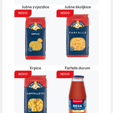
Jušne zvjezdice
Jušne školjkice
NOVO
NOVO
Krpice
Farfalle durum
NOVO
NOVO