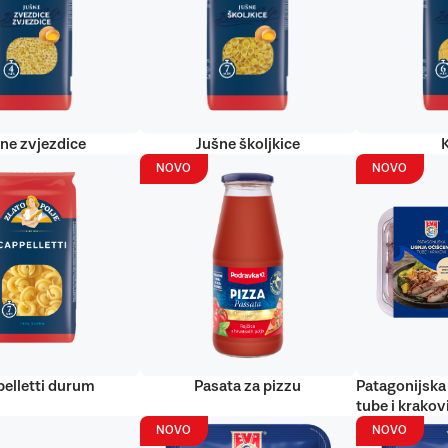
ne zvjezdice
Jušne školjkice
NOVO
NOVO
elletti durum
Pasata za pizzu
Patagonijska 
tube i krakov
NOVO
NOVO