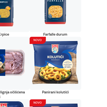
Krpice
Farfalle durum
NOVO
lignja očišćena
Panirani kolutići
i
NOVO