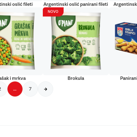
inski oslić fileti
Argentinski oslić panirani fileti
Argentinski
NOVO
ašak i mrkva
Brokula
Panirani
2
…
7