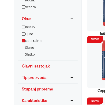
Ručak
Večera
Okus
Kiselo
Ljuto
Juš
NOVO
Neutralno
Slano
Slatko
Glavni sastojak
Tip proizvoda
Stupanj pripreme
Capp
Karakteristike
NOVO