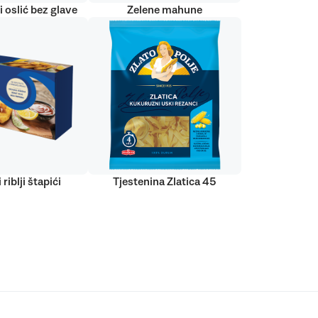
 oslić bez glave
Zelene mahune
 riblji štapići
Tjestenina Zlatica 45