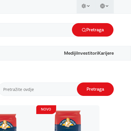
Pretraga
Mediji
Investitori
Karijere
Pretraga
NOVO