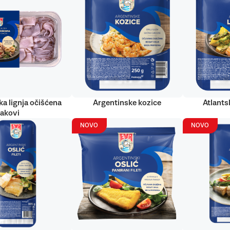
ka lignja očišćena
Argentinske kozice
Atlantsk
rakovi
NOVO
NOVO