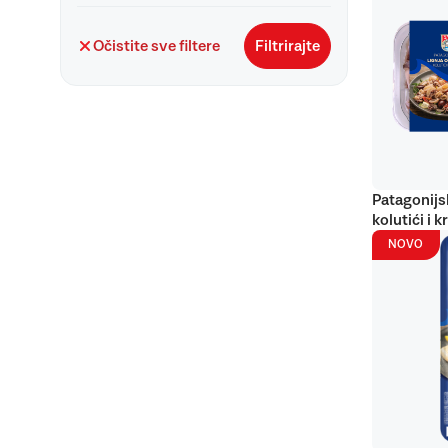
Očistite sve filtere
Filtrirajte
Patagonijs
kolutići i k
NOVO