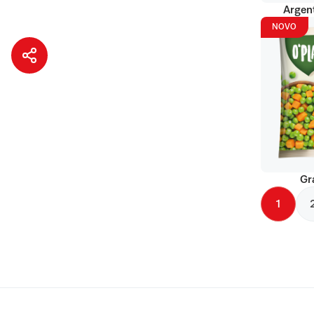
Argent
NOVO
Gr
1