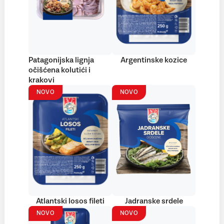
Patagonijska lignja
Argentinske kozice
očišćena kolutići i
krakovi
NOVO
NOVO
Atlantski losos fileti
Jadranske srdele
NOVO
NOVO