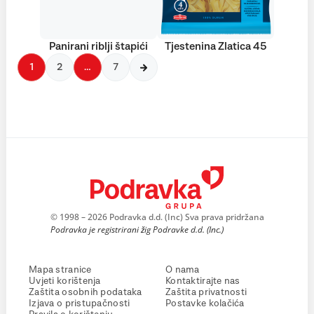
Panirani riblji štapići
Tjestenina Zlatica 45
1
2
…
7
© 1998 – 2026 Podravka d.d. (Inc) Sva prava pridržana
Podravka je registrirani žig Podravke d.d. (Inc.)
Mapa stranice
O nama
Uvjeti korištenja
Kontaktirajte nas
Zaštita osobnih podataka
Zaštita privatnosti
Izjava o pristupačnosti
Postavke kolačića