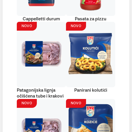
Cappelletti durum
Pasata za pizzu
NOVO
NOVO
Patagonijska lignja
Panirani kolutići
očišćena tube i krakovi
NOVO
NOVO