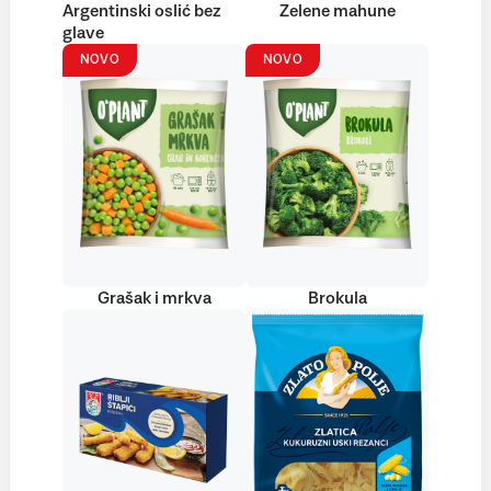
Argentinski oslić bez
Zelene mahune
glave
NOVO
NOVO
Grašak i mrkva
Brokula