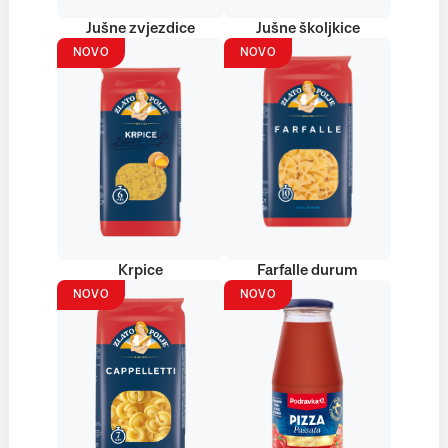
Jušne zvjezdice
Jušne školjkice
NOVO
NOVO
Krpice
Farfalle durum
NOVO
NOVO