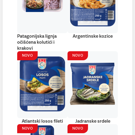
Patagonijska lignja
Argentinske kozice
očišćena kolutići i
krakovi
NOVO
NOVO
Atlantski losos fileti
Jadranske srdele
NOVO
NOVO