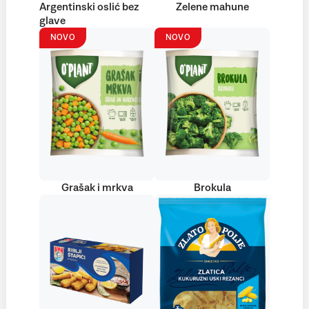
Argentinski oslić bez
Zelene mahune
glave
NOVO
NOVO
Grašak i mrkva
Brokula