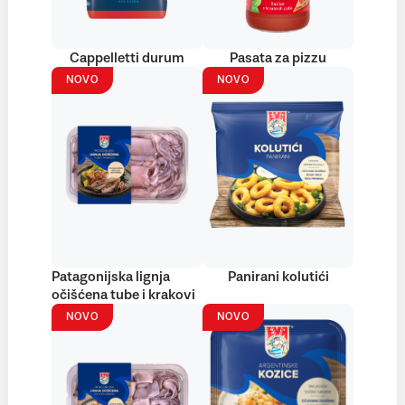
Cappelletti durum
Pasata za pizzu
NOVO
NOVO
Patagonijska lignja
Panirani kolutići
očišćena tube i krakovi
NOVO
NOVO