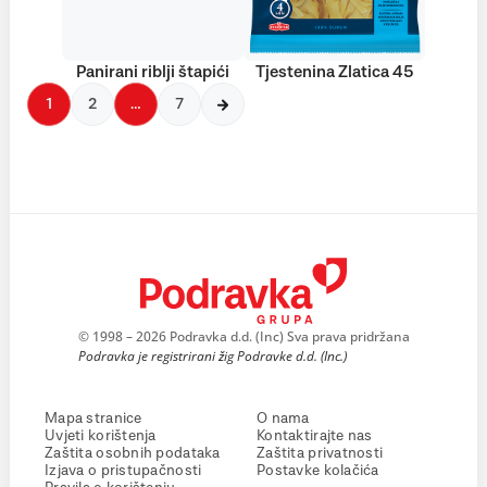
Panirani riblji štapići
Tjestenina Zlatica 45
1
2
…
7
© 1998 – 2026 Podravka d.d. (Inc) Sva prava pridržana
Podravka je registrirani žig Podravke d.d. (Inc.)
Mapa stranice
O nama
Uvjeti korištenja
Kontaktirajte nas
Zaštita osobnih podataka
Zaštita privatnosti
Izjava o pristupačnosti
Postavke kolačića