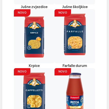
Jušne zvjezdice
Jušne školjkice
NOVO
NOVO
Krpice
Farfalle durum
NOVO
NOVO