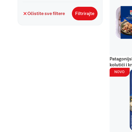
Očistite sve filtere
Filtrirajte
Patagonijs
kolutići i k
NOVO