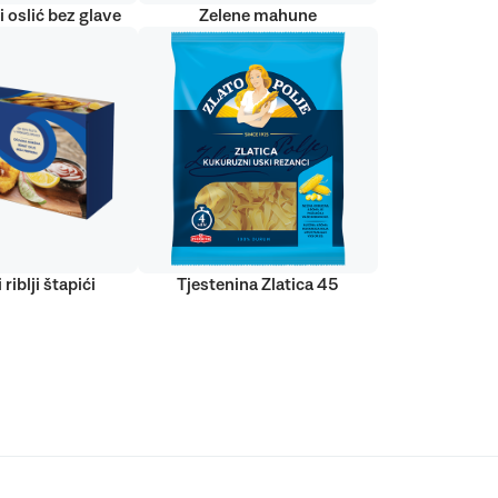
 oslić bez glave
Zelene mahune
 riblji štapići
Tjestenina Zlatica 45