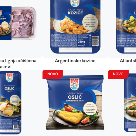
ka lignja očišćena
Argentinske kozice
Atlantsk
rakovi
NOVO
NOVO