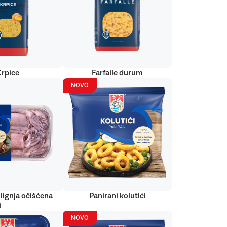
Krpice
Farfalle durum
NOVO
lignja očišćena
Panirani kolutići
i
NOVO