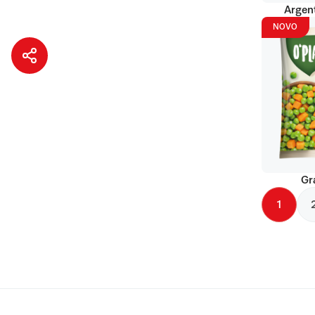
Argent
NOVO
Gr
1