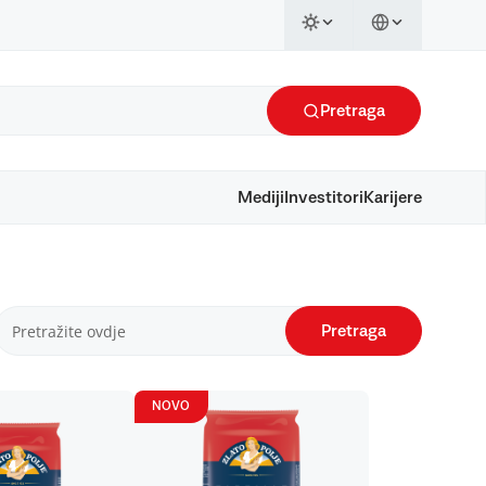
Pretraga
Mediji
Investitori
Karijere
Pretraga
NOVO