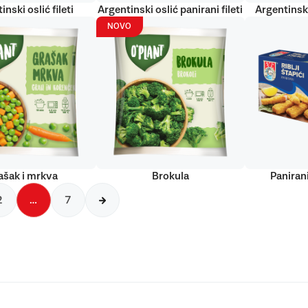
inski oslić fileti
Argentinski oslić panirani fileti
Argentinski
NOVO
ašak i mrkva
Brokula
Panirani
2
…
7