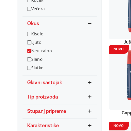
Ručak
Večera
Okus
Kiselo
Ljuto
Juš
NOVO
Neutralno
Slano
Slatko
Glavni sastojak
Tip proizvoda
Stupanj pripreme
Capp
Karakteristike
NOVO