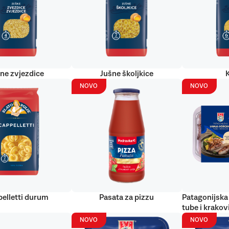
ne zvjezdice
Jušne školjkice
NOVO
NOVO
elletti durum
Pasata za pizzu
Patagonijska 
tube i krakov
NOVO
NOVO