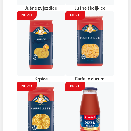
Jušne zvjezdice
Jušne školjkice
NOVO
NOVO
Krpice
Farfalle durum
NOVO
NOVO