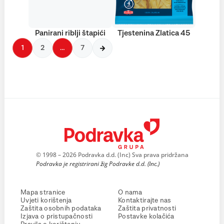
Panirani riblji štapići
Tjestenina Zlatica 45
1
2
…
7
© 1998 – 2026 Podravka d.d. (Inc) Sva prava pridržana
Podravka je registrirani žig Podravke d.d. (Inc.)
Mapa stranice
O nama
Uvjeti korištenja
Kontaktirajte nas
Zaštita osobnih podataka
Zaštita privatnosti
Izjava o pristupačnosti
Postavke kolačića