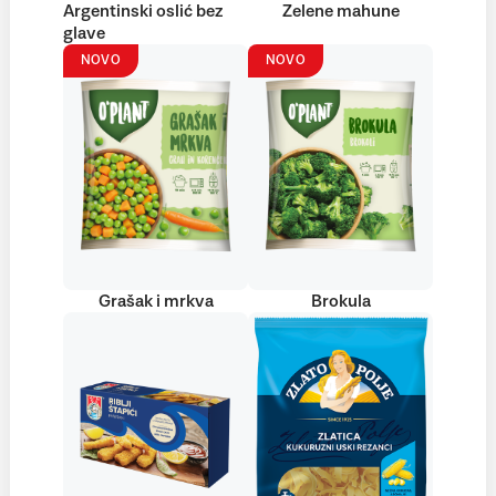
Argentinski oslić bez
Zelene mahune
glave
NOVO
NOVO
Grašak i mrkva
Brokula