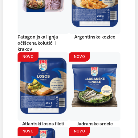
Patagonijska lignja
Argentinske kozice
očišćena kolutići i
krakovi
NOVO
NOVO
Atlantski losos fileti
Jadranske srdele
NOVO
NOVO