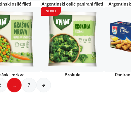
inski oslić fileti
Argentinski oslić panirani fileti
Argentinski
NOVO
ašak i mrkva
Brokula
Panirani
2
…
7