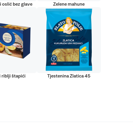
 oslić bez glave
Zelene mahune
 riblji štapići
Tjestenina Zlatica 45