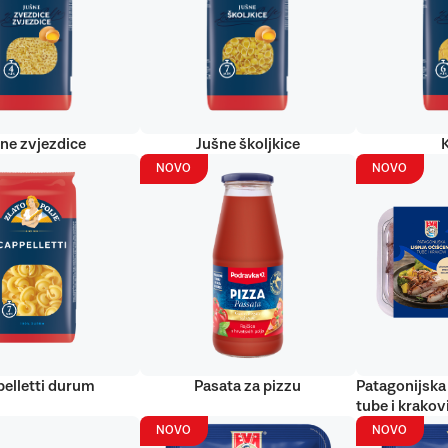
ne zvjezdice
Jušne školjkice
NOVO
NOVO
elletti durum
Pasata za pizzu
Patagonijska 
tube i krakov
NOVO
NOVO