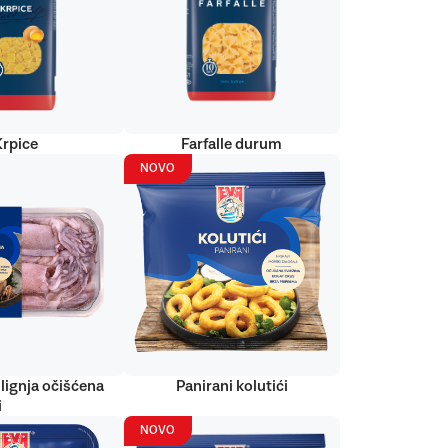
Krpice
Farfalle durum
NOVO
lignja očišćena
Panirani kolutići
i
NOVO