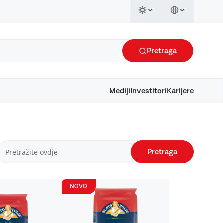
Pretraga
Mediji
Investitori
Karijere
Pretraga
NOVO