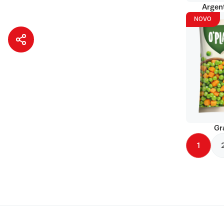
Argent
NOVO
Gr
1