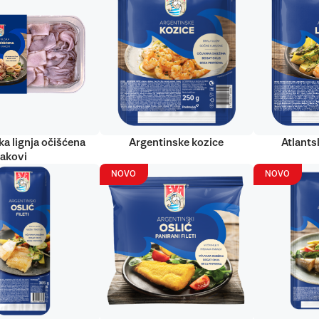
ka lignja očišćena
Argentinske kozice
Atlantsk
rakovi
NOVO
NOVO