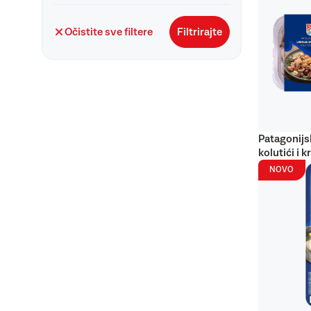
Očistite sve filtere
Filtrirajte
Patagonijs
kolutići i k
NOVO