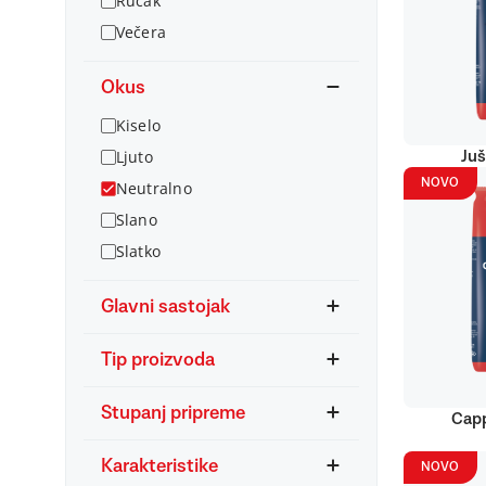
Ručak
Večera
Okus
Kiselo
Ljuto
Juš
NOVO
Neutralno
Slano
Slatko
Glavni sastojak
Tip proizvoda
Stupanj pripreme
Capp
Karakteristike
NOVO