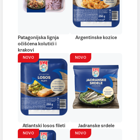
Patagonijska lignja
Argentinske kozice
očišćena kolutići i
krakovi
NOVO
NOVO
Atlantski losos fileti
Jadranske srdele
NOVO
NOVO