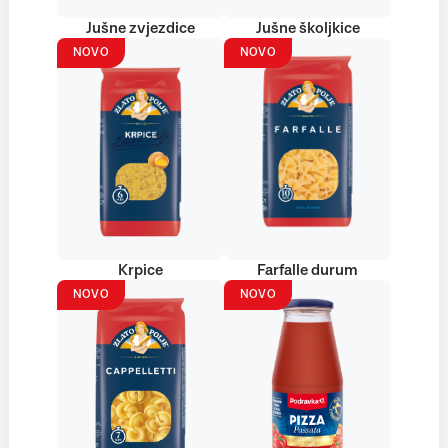
Jušne zvjezdice
Jušne školjkice
NOVO
NOVO
Krpice
Farfalle durum
NOVO
NOVO