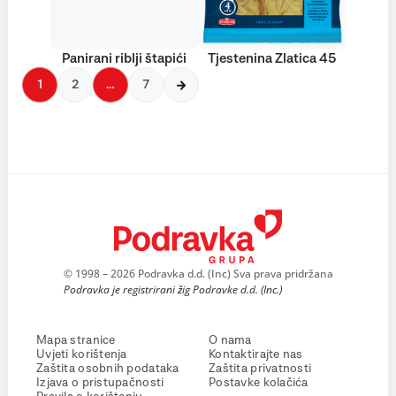
Panirani riblji štapići
Tjestenina Zlatica 45
1
2
…
7
© 1998 – 2026 Podravka d.d. (Inc) Sva prava pridržana
Podravka je registrirani žig Podravke d.d. (Inc.)
Mapa stranice
O nama
Uvjeti korištenja
Kontaktirajte nas
Zaštita osobnih podataka
Zaštita privatnosti
Izjava o pristupačnosti
Postavke kolačića