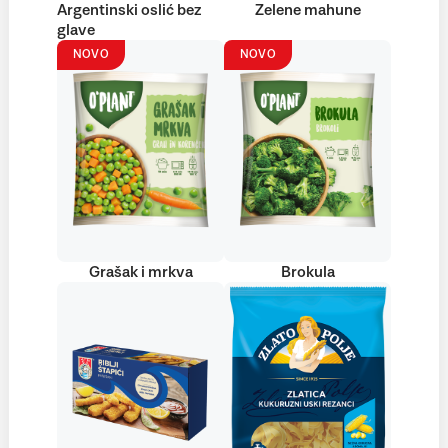
Argentinski oslić bez
Zelene mahune
glave
NOVO
NOVO
Grašak i mrkva
Brokula