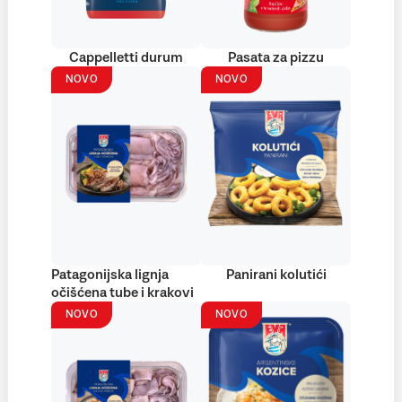
Cappelletti durum
Pasata za pizzu
NOVO
NOVO
Patagonijska lignja
Panirani kolutići
očišćena tube i krakovi
NOVO
NOVO