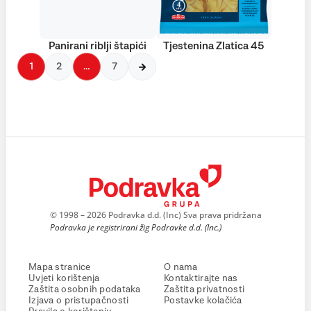
Panirani riblji štapići
Tjestenina Zlatica 45
1
2
…
7
© 1998 – 2026 Podravka d.d. (Inc) Sva prava pridržana
Podravka je registrirani žig Podravke d.d. (Inc.)
Mapa stranice
O nama
Uvjeti korištenja
Kontaktirajte nas
Zaštita osobnih podataka
Zaštita privatnosti
Izjava o pristupačnosti
Postavke kolačića