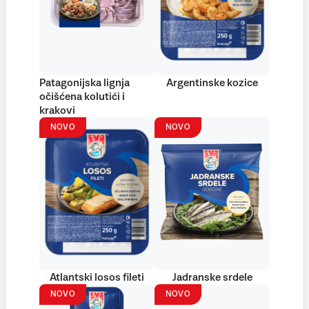
Patagonijska lignja
Argentinske kozice
očišćena kolutići i
krakovi
NOVO
NOVO
Atlantski losos fileti
Jadranske srdele
NOVO
NOVO