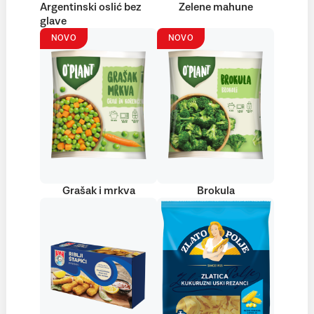
Argentinski oslić bez
Zelene mahune
glave
NOVO
NOVO
Grašak i mrkva
Brokula