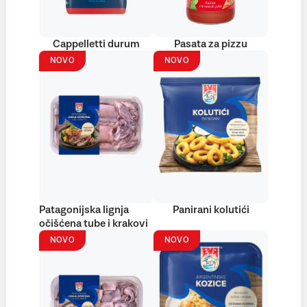
Cappelletti durum
Pasata za pizzu
NOVO
NOVO
Patagonijska lignja
Panirani kolutići
očišćena tube i krakovi
NOVO
NOVO