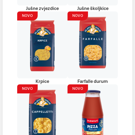
Jušne zvjezdice
Jušne školjkice
NOVO
NOVO
Krpice
Farfalle durum
NOVO
NOVO