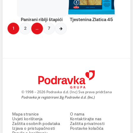
Panirani riblji štapići
Tjestenina Zlatica 45
1
2
…
7
© 1998 – 2026 Podravka d.d. (Inc) Sva prava pridržana
Podravka je registrirani žig Podravke d.d. (Inc.)
Mapa stranice
O nama
Uvjeti korištenja
Kontaktirajte nas
Zaštita osobnih podataka
Zaštita privatnosti
Izjava o pristupačnosti
Postavke kolačića