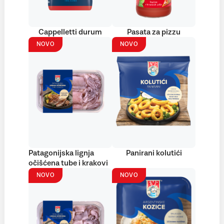
Cappelletti durum
Pasata za pizzu
NOVO
NOVO
Patagonijska lignja
Panirani kolutići
očišćena tube i krakovi
NOVO
NOVO