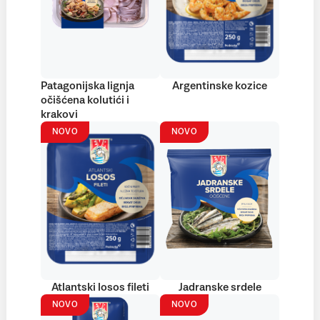
Patagonijska lignja
Argentinske kozice
očišćena kolutići i
krakovi
NOVO
NOVO
Atlantski losos fileti
Jadranske srdele
NOVO
NOVO