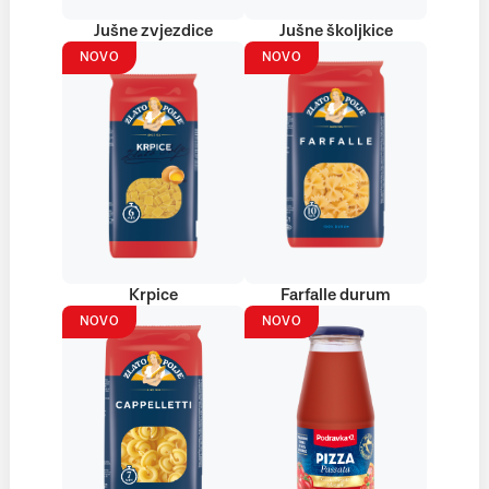
Jušne zvjezdice
Jušne školjkice
NOVO
NOVO
Krpice
Farfalle durum
NOVO
NOVO