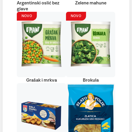
Argentinski oslić bez
Zelene mahune
glave
NOVO
NOVO
Grašak i mrkva
Brokula