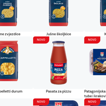
ne zvjezdice
Jušne školjkice
NOVO
NOVO
elletti durum
Pasata za pizzu
Patagonijska 
tube i krakov
NOVO
NOVO