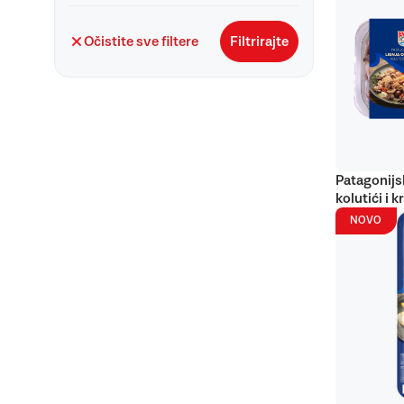
Očistite sve filtere
Filtrirajte
Patagonijs
kolutići i k
NOVO