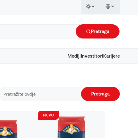
Pretraga
Mediji
Investitori
Karijere
Pretraga
NOVO