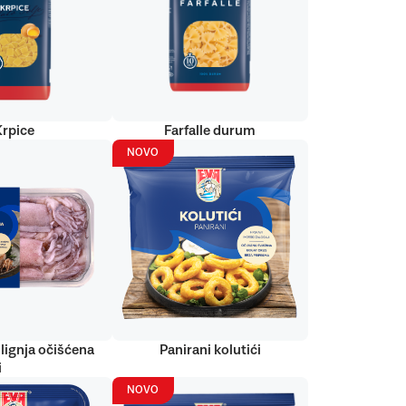
Krpice
Farfalle durum
NOVO
lignja očišćena
Panirani kolutići
i
NOVO