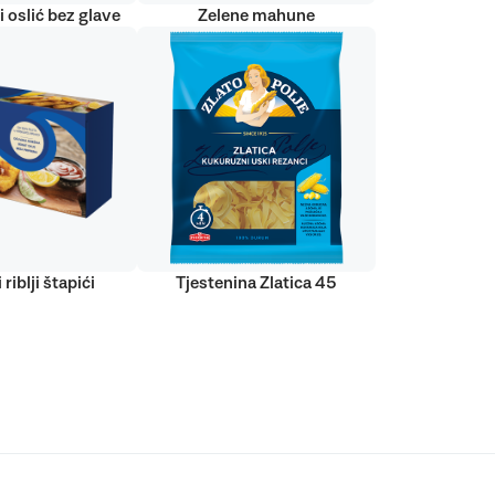
 oslić bez glave
Zelene mahune
 riblji štapići
Tjestenina Zlatica 45