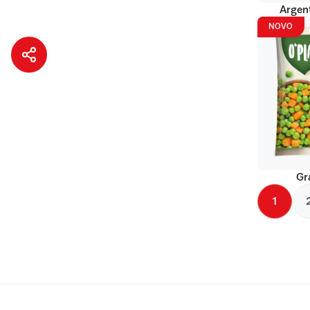
Argent
NOVO
Gr
1