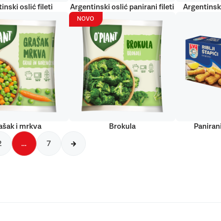
inski oslić fileti
Argentinski oslić panirani fileti
Argentinski
NOVO
ašak i mrkva
Brokula
Panirani
2
…
7