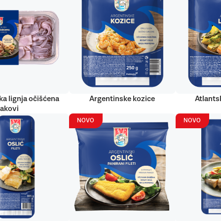
ka lignja očišćena
Argentinske kozice
Atlantsk
rakovi
NOVO
NOVO