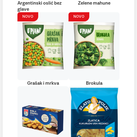
Argentinski oslić bez
Zelene mahune
glave
NOVO
NOVO
Grašak i mrkva
Brokula