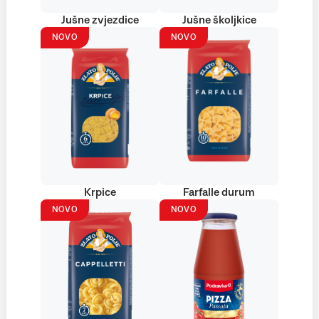
Jušne zvjezdice
Jušne školjkice
NOVO
NOVO
Krpice
Farfalle durum
NOVO
NOVO