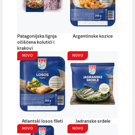
Patagonijska lignja
Argentinske kozice
očišćena kolutići i
krakovi
NOVO
NOVO
Atlantski losos fileti
Jadranske srdele
NOVO
NOVO