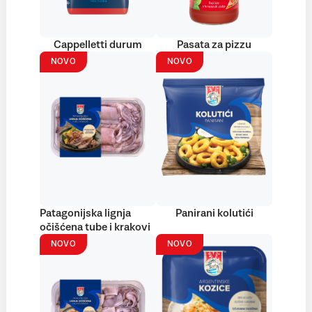
Cappelletti durum
Pasata za pizzu
NOVO
NOVO
Patagonijska lignja
Panirani kolutići
očišćena tube i krakovi
NOVO
NOVO