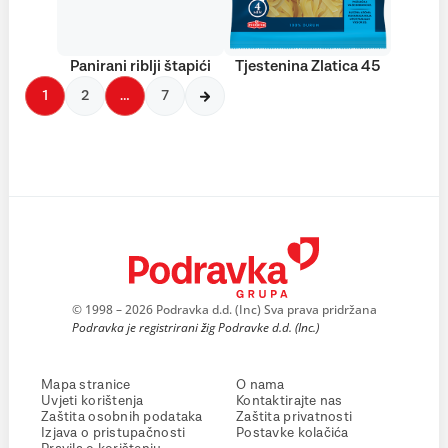
Panirani riblji štapići
Tjestenina Zlatica 45
1
2
…
7
© 1998 – 2026 Podravka d.d. (Inc) Sva prava pridržana
Podravka je registrirani žig Podravke d.d. (Inc.)
Mapa stranice
O nama
Uvjeti korištenja
Kontaktirajte nas
Zaštita osobnih podataka
Zaštita privatnosti
Izjava o pristupačnosti
Postavke kolačića