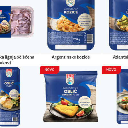
ka lignja očišćena
Argentinske kozice
Atlantsk
rakovi
NOVO
NOVO