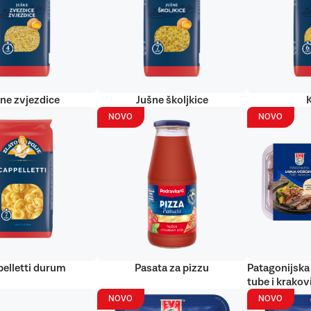
ne zvjezdice
Jušne školjkice
NOVO
NOVO
elletti durum
Pasata za pizzu
Patagonijska 
tube i krakov
NOVO
NOVO