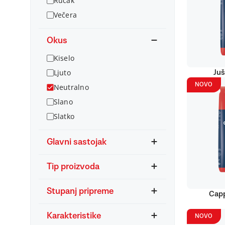
Ručak
Večera
Okus
Kiselo
Ljuto
Juš
NOVO
Neutralno
Slano
Slatko
Glavni sastojak
Tip proizvoda
Stupanj pripreme
Capp
Karakteristike
NOVO