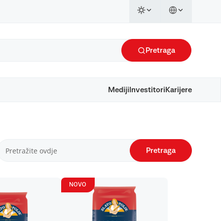
Pretraga
Mediji
Investitori
Karijere
Pretraga
NOVO