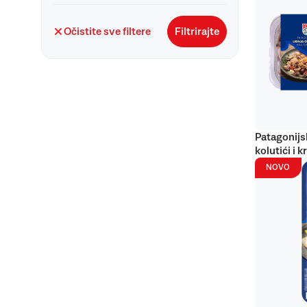
Očistite sve filtere
Filtrirajte
Patagonijs
kolutići i k
NOVO