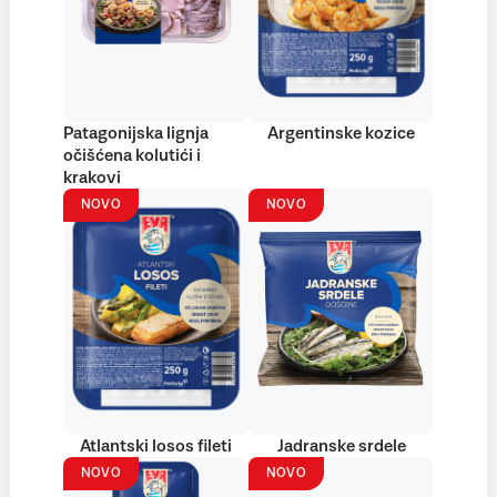
Patagonijska lignja
Argentinske kozice
očišćena kolutići i
krakovi
NOVO
NOVO
Atlantski losos fileti
Jadranske srdele
NOVO
NOVO