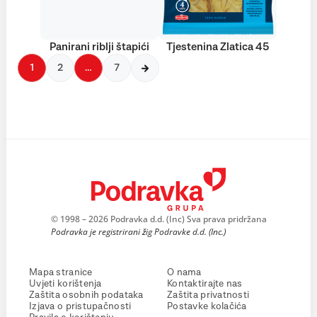
Panirani riblji štapići
Tjestenina Zlatica 45
1
2
…
7
© 1998 – 2026 Podravka d.d. (Inc) Sva prava pridržana
Podravka je registrirani žig Podravke d.d. (Inc.)
Mapa stranice
O nama
Uvjeti korištenja
Kontaktirajte nas
Zaštita osobnih podataka
Zaštita privatnosti
Izjava o pristupačnosti
Postavke kolačića