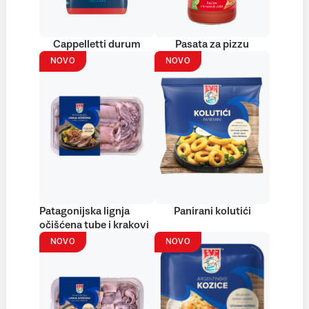
Cappelletti durum
Pasata za pizzu
NOVO
NOVO
Patagonijska lignja
Panirani kolutići
očišćena tube i krakovi
NOVO
NOVO