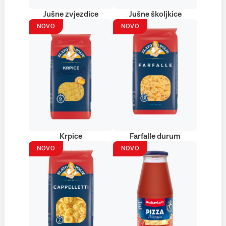
Jušne zvjezdice
Jušne školjkice
NOVO
NOVO
Krpice
Farfalle durum
NOVO
NOVO