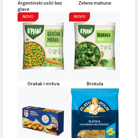
Argentinski oslić bez
Zelene mahune
glave
NOVO
NOVO
Grašak i mrkva
Brokula