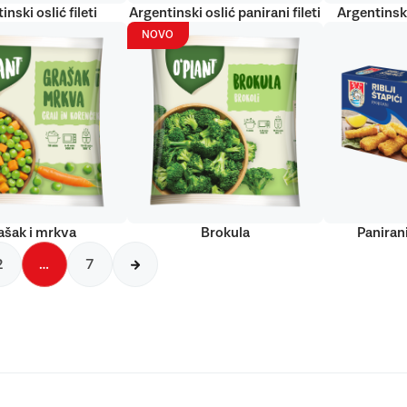
inski oslić fileti
Argentinski oslić panirani fileti
Argentinski
NOVO
ašak i mrkva
Brokula
Panirani
2
…
7