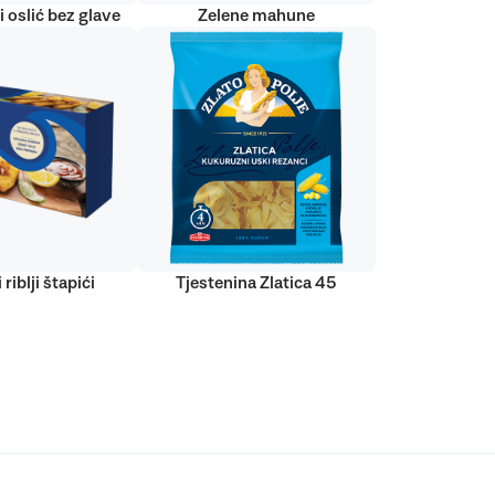
 oslić bez glave
Zelene mahune
 riblji štapići
Tjestenina Zlatica 45