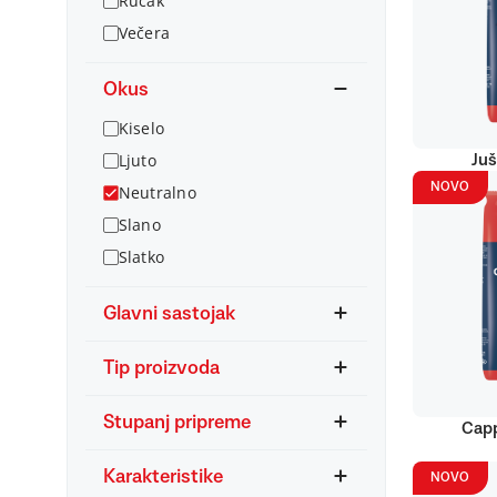
Ručak
Večera
Okus
Kiselo
Ljuto
Juš
NOVO
Neutralno
Slano
Slatko
Glavni sastojak
Tip proizvoda
Stupanj pripreme
Capp
Karakteristike
NOVO