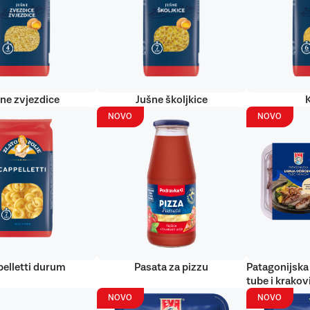
ne zvjezdice
Jušne školjkice
NOVO
NOVO
elletti durum
Pasata za pizzu
Patagonijska 
tube i krakov
NOVO
NOVO