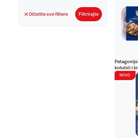
Očistite sve filtere
Filtrirajte
Patagonijs
kolutići i k
NOVO