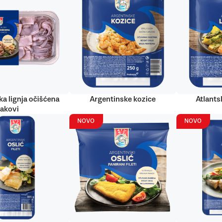
ka lignja očišćena
Argentinske kozice
Atlantsk
rakovi
NOVO
NOVO