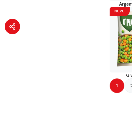
Argent
NOVO
Gr
1