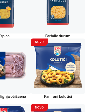
Krpice
Farfalle durum
NOVO
lignja očišćena
Panirani kolutići
i
NOVO