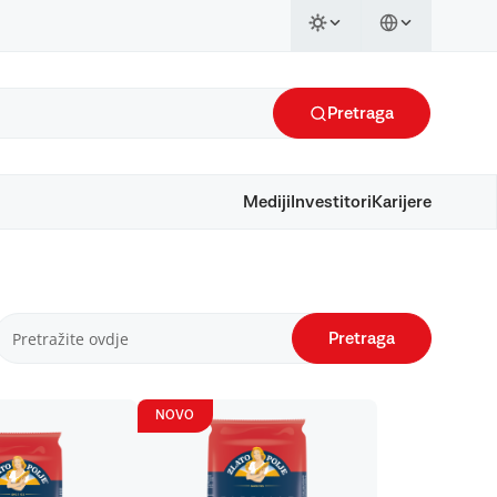
Pretraga
Mediji
Investitori
Karijere
Pretraga
NOVO