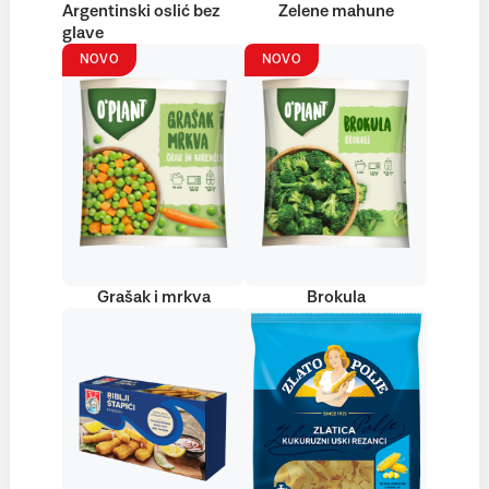
Argentinski oslić bez
Zelene mahune
glave
NOVO
NOVO
Grašak i mrkva
Brokula