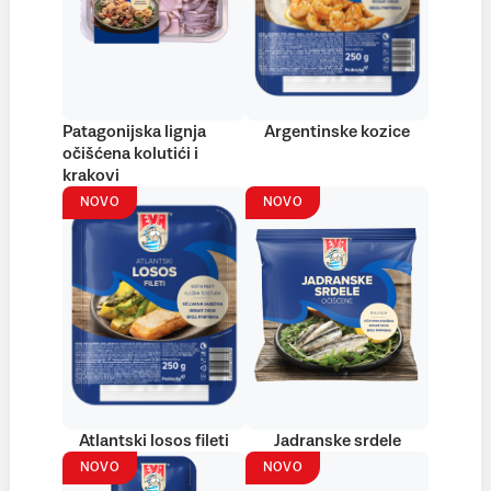
Patagonijska lignja
Argentinske kozice
očišćena kolutići i
krakovi
NOVO
NOVO
Atlantski losos fileti
Jadranske srdele
NOVO
NOVO