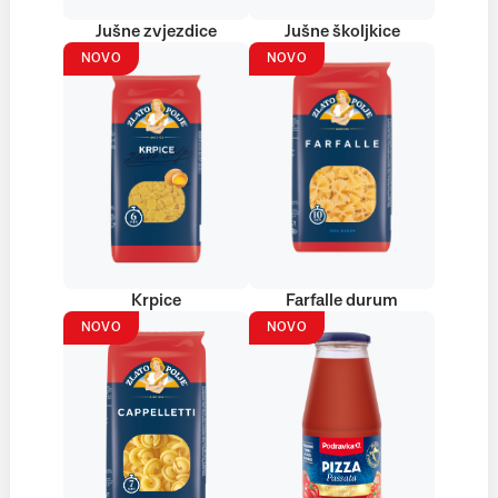
Jušne zvjezdice
Jušne školjkice
NOVO
NOVO
Krpice
Farfalle durum
NOVO
NOVO