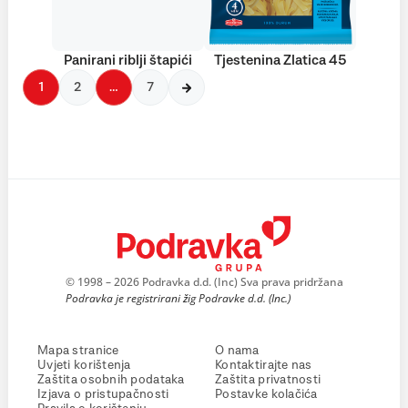
Panirani riblji štapići
Tjestenina Zlatica 45
1
2
…
7
© 1998 – 2026 Podravka d.d. (Inc) Sva prava pridržana
Podravka je registrirani žig Podravke d.d. (Inc.)
Mapa stranice
O nama
Uvjeti korištenja
Kontaktirajte nas
Zaštita osobnih podataka
Zaštita privatnosti
Izjava o pristupačnosti
Postavke kolačića