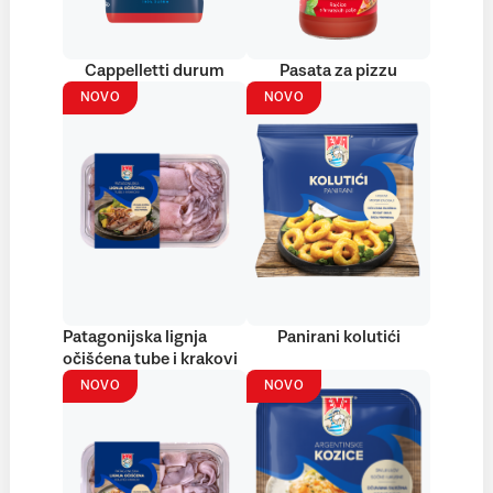
Cappelletti durum
Pasata za pizzu
NOVO
NOVO
Patagonijska lignja
Panirani kolutići
očišćena tube i krakovi
NOVO
NOVO