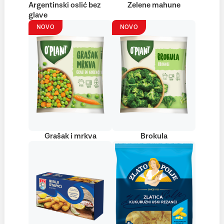
Argentinski oslić bez
Zelene mahune
glave
NOVO
NOVO
Grašak i mrkva
Brokula