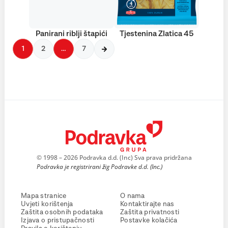
Panirani riblji štapići
Tjestenina Zlatica 45
1
2
…
7
© 1998 – 2026 Podravka d.d. (Inc) Sva prava pridržana
Podravka je registrirani žig Podravke d.d. (Inc.)
Mapa stranice
O nama
Uvjeti korištenja
Kontaktirajte nas
Zaštita osobnih podataka
Zaštita privatnosti
Izjava o pristupačnosti
Postavke kolačića