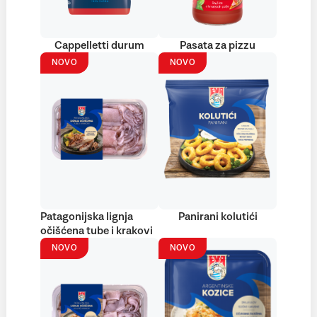
Cappelletti durum
Pasata za pizzu
NOVO
NOVO
Patagonijska lignja
Panirani kolutići
očišćena tube i krakovi
NOVO
NOVO