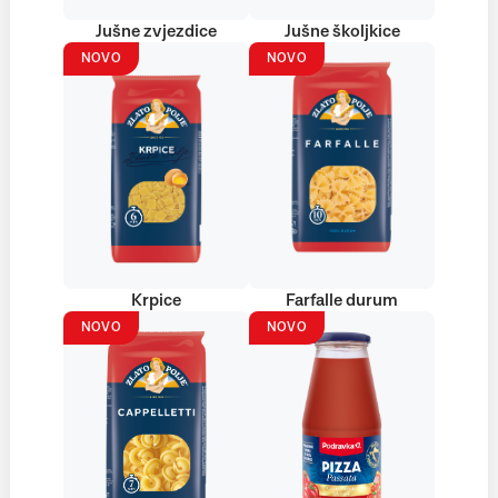
Jušne zvjezdice
Jušne školjkice
NOVO
NOVO
Krpice
Farfalle durum
NOVO
NOVO