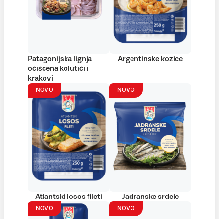
Patagonijska lignja
Argentinske kozice
očišćena kolutići i
krakovi
NOVO
NOVO
Atlantski losos fileti
Jadranske srdele
NOVO
NOVO