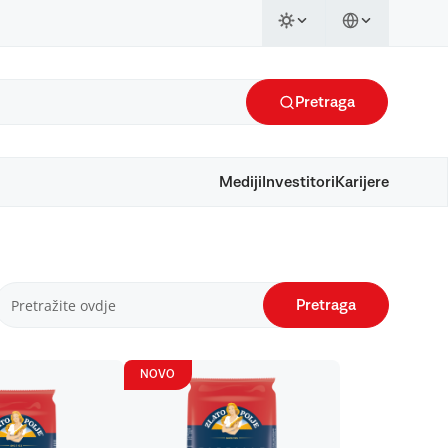
Pretraga
Mediji
Investitori
Karijere
Pretraga
NOVO