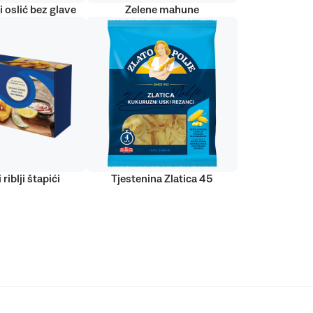
 oslić bez glave
Zelene mahune
 riblji štapići
Tjestenina Zlatica 45