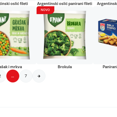
inski oslić fileti
Argentinski oslić panirani fileti
Argentinski
NOVO
ašak i mrkva
Brokula
Panirani
2
…
7