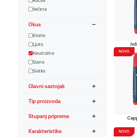
Ručak
Večera
Okus
Kiselo
Ljuto
Juš
NOVO
Neutralno
Slano
Slatko
Glavni sastojak
Tip proizvoda
Stupanj pripreme
Capp
Karakteristike
NOVO