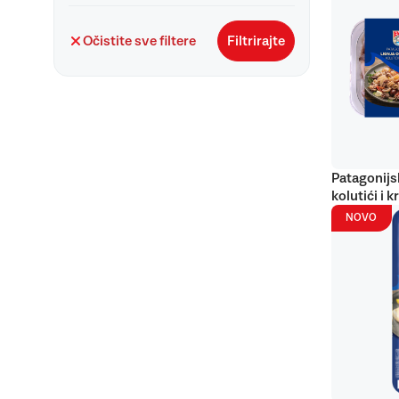
Očistite sve filtere
Filtrirajte
Patagonijs
kolutići i k
NOVO