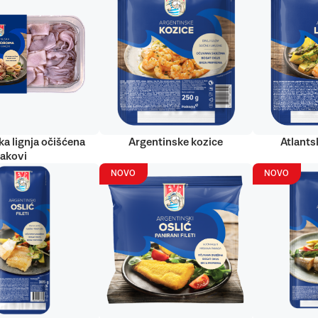
ka lignja očišćena
Argentinske kozice
Atlantsk
rakovi
NOVO
NOVO