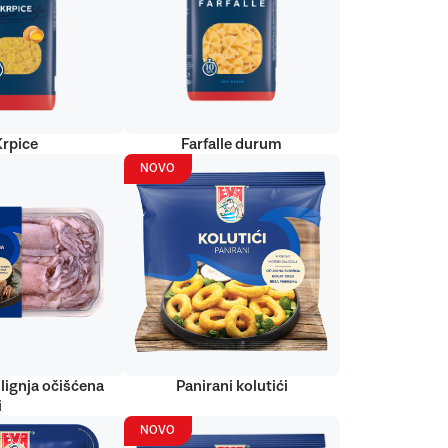
Krpice
Farfalle durum
NOVO
lignja očišćena
Panirani kolutići
i
NOVO