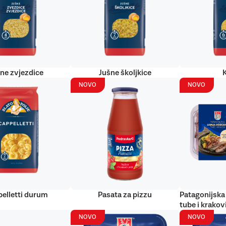
ne zvjezdice
Jušne školjkice
NOVO
NOVO
elletti durum
Pasata za pizzu
Patagonijska 
tube i krakov
NOVO
NOVO