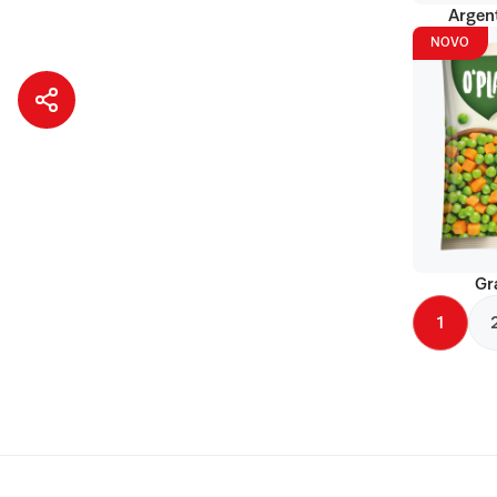
Argent
NOVO
Gr
1