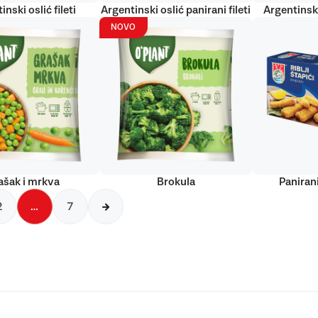
inski oslić fileti
Argentinski oslić panirani fileti
Argentinski
NOVO
ašak i mrkva
Brokula
Panirani
2
…
7