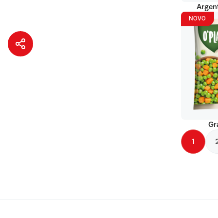
Argent
NOVO
Gr
1