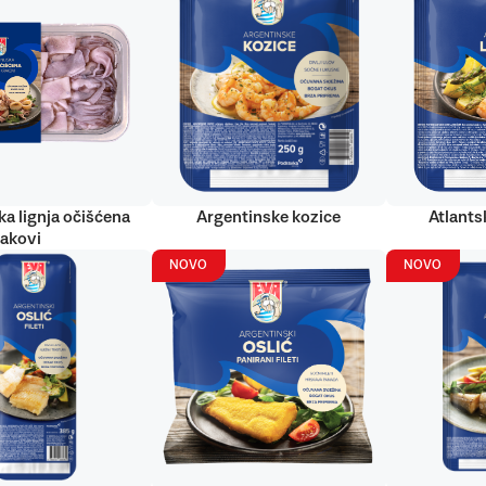
ka lignja očišćena
Argentinske kozice
Atlantsk
rakovi
NOVO
NOVO