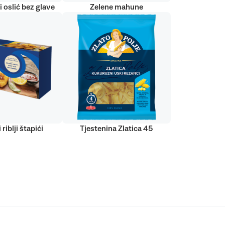
 oslić bez glave
Zelene mahune
 riblji štapići
Tjestenina Zlatica 45