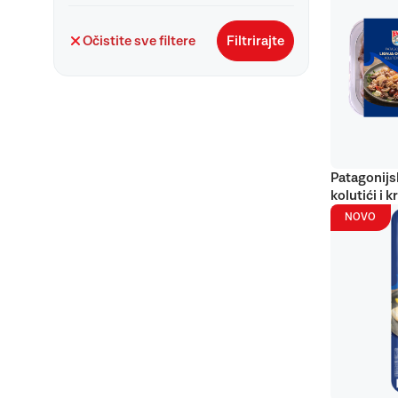
Očistite sve filtere
Filtrirajte
Patagonijs
kolutići i k
NOVO