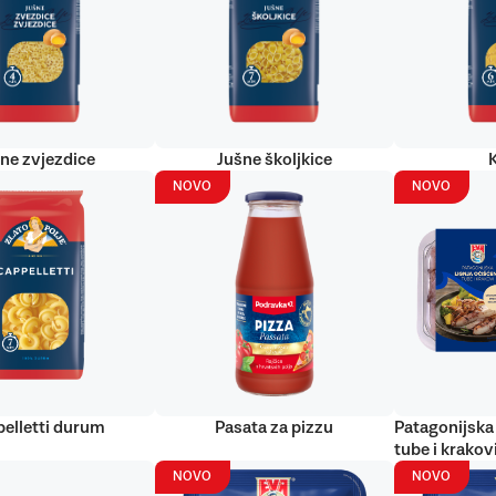
ne zvjezdice
Jušne školjkice
NOVO
NOVO
elletti durum
Pasata za pizzu
Patagonijska 
tube i krakov
NOVO
NOVO