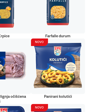
Krpice
Farfalle durum
NOVO
lignja očišćena
Panirani kolutići
i
NOVO