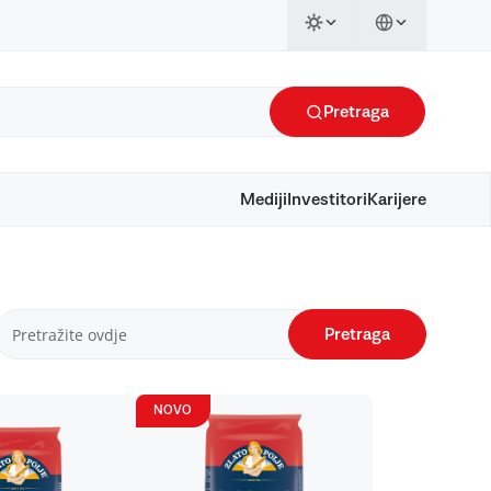
Pretraga
Mediji
Investitori
Karijere
Pretraga
NOVO