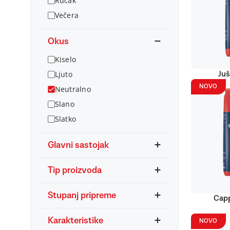
Ručak
Večera
Okus
Kiselo
Ljuto
Juš
NOVO
Neutralno
Slano
Slatko
Glavni sastojak
Tip proizvoda
Stupanj pripreme
Capp
Karakteristike
NOVO