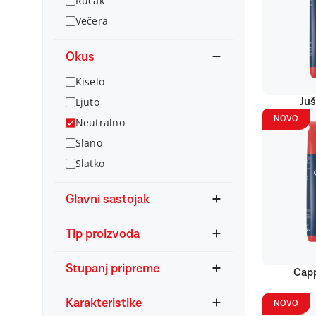
Ručak
Večera
Okus
Kiselo
Ljuto
Juš
NOVO
Neutralno
Slano
Slatko
Glavni sastojak
Tip proizvoda
Stupanj pripreme
Capp
Karakteristike
NOVO