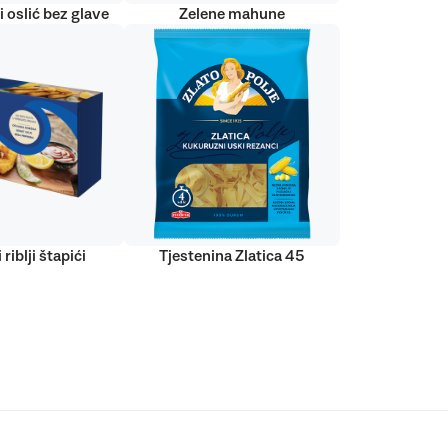
 oslić bez glave
Zelene mahune
 riblji štapići
Tjestenina Zlatica 45