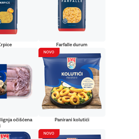
Krpice
Farfalle durum
NOVO
lignja očišćena
Panirani kolutići
i
NOVO