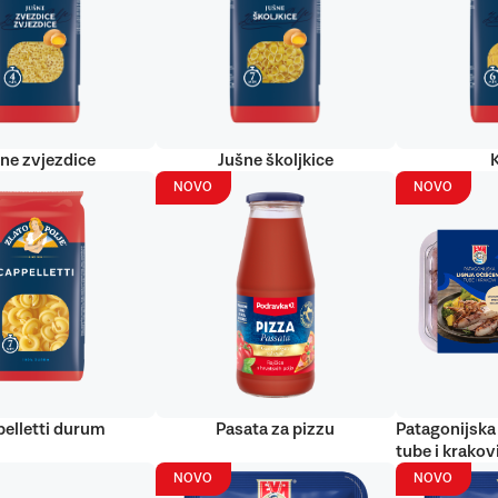
ne zvjezdice
Jušne školjkice
NOVO
NOVO
elletti durum
Pasata za pizzu
Patagonijska 
tube i krakov
NOVO
NOVO