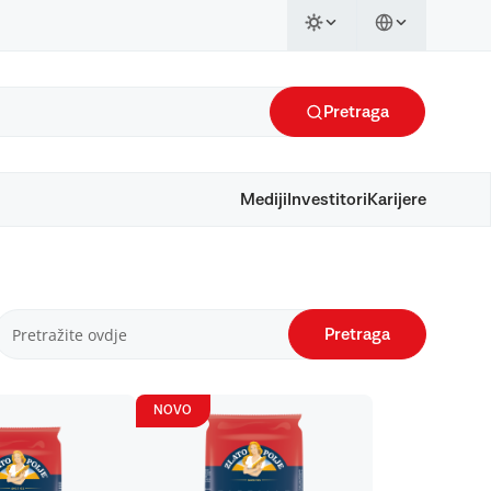
Pretraga
Mediji
Investitori
Karijere
Pretraga
NOVO