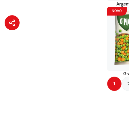
Argent
NOVO
Gr
1