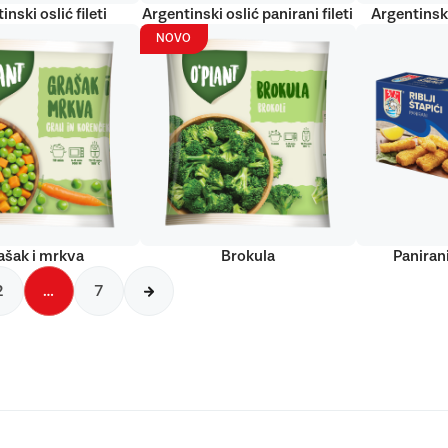
inski oslić fileti
Argentinski oslić panirani fileti
Argentinski
NOVO
ašak i mrkva
Brokula
Panirani
2
…
7