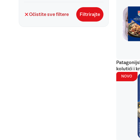
Očistite sve filtere
Filtrirajte
Patagonijs
kolutići i k
NOVO