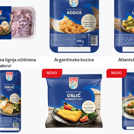
ka lignja očišćena
Argentinske kozice
Atlantsk
rakovi
NOVO
NOVO