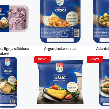
ka lignja očišćena
Argentinske kozice
Atlantsk
rakovi
NOVO
NOVO