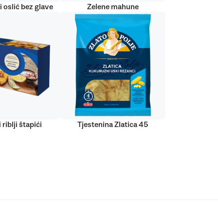
 oslić bez glave
Zelene mahune
 riblji štapići
Tjestenina Zlatica 45