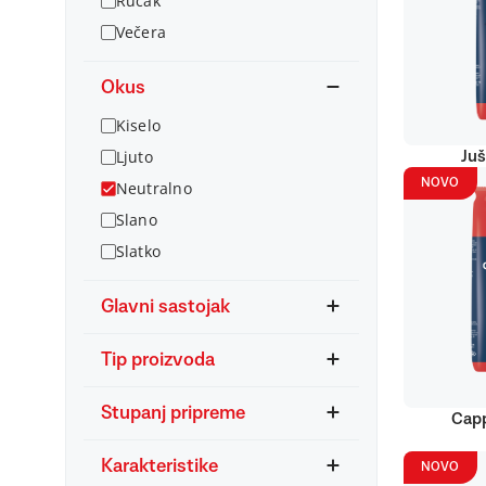
Ručak
Večera
Okus
Kiselo
Ljuto
Juš
NOVO
Neutralno
Slano
Slatko
Glavni sastojak
Tip proizvoda
Stupanj pripreme
Capp
Karakteristike
NOVO