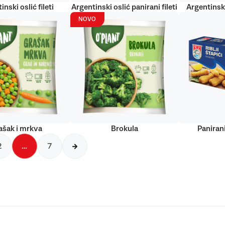
inski oslić fileti
Argentinski oslić panirani fileti
Argentinski
NOVO
ašak i mrkva
Brokula
Panirani
2
…
7