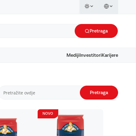
Pretraga
Mediji
Investitori
Karijere
Pretraga
NOVO