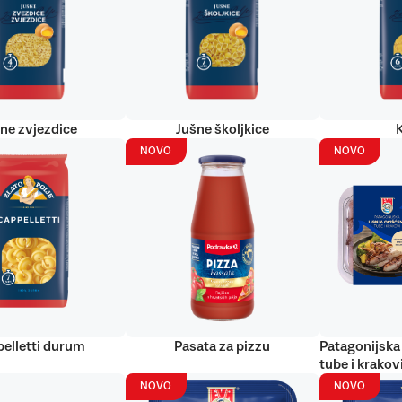
ne zvjezdice
Jušne školjkice
NOVO
NOVO
elletti durum
Pasata za pizzu
Patagonijska 
tube i krakov
NOVO
NOVO