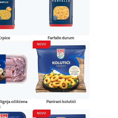
Krpice
Farfalle durum
NOVO
lignja očišćena
Panirani kolutići
i
NOVO