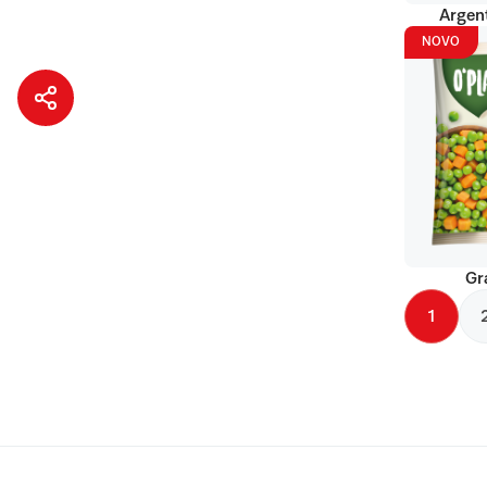
Argent
NOVO
Gr
1