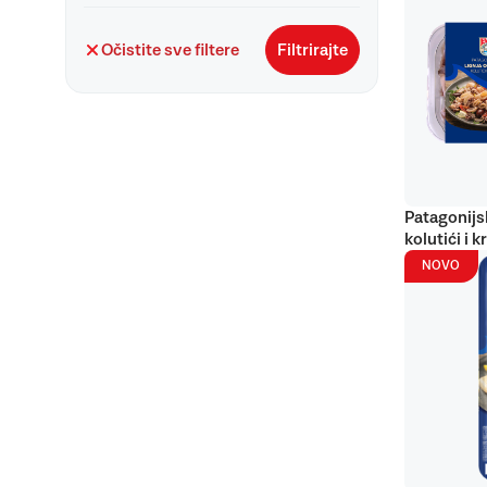
Očistite sve filtere
Filtrirajte
Patagonijs
kolutići i k
NOVO