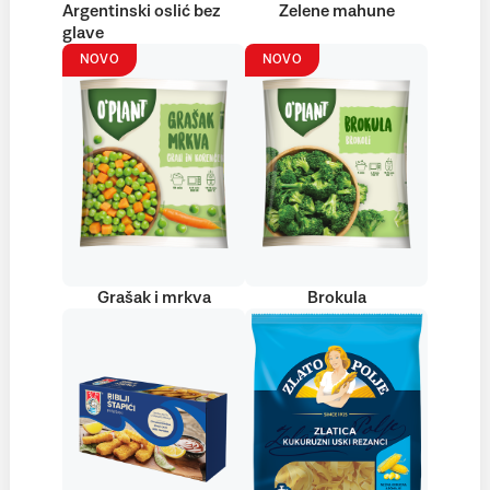
Argentinski oslić bez
Zelene mahune
glave
NOVO
NOVO
Grašak i mrkva
Brokula