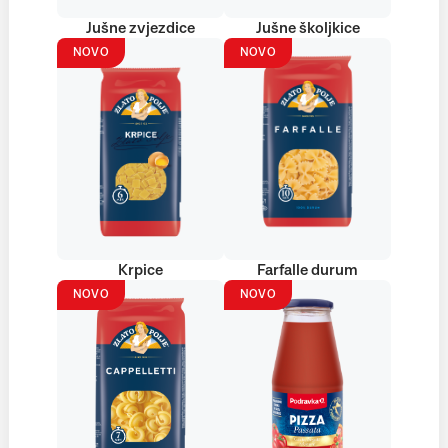
Jušne zvjezdice
Jušne školjkice
NOVO
NOVO
Krpice
Farfalle durum
NOVO
NOVO