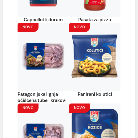
Cappelletti durum
Pasata za pizzu
NOVO
NOVO
Patagonijska lignja
Panirani kolutići
očišćena tube i krakovi
NOVO
NOVO