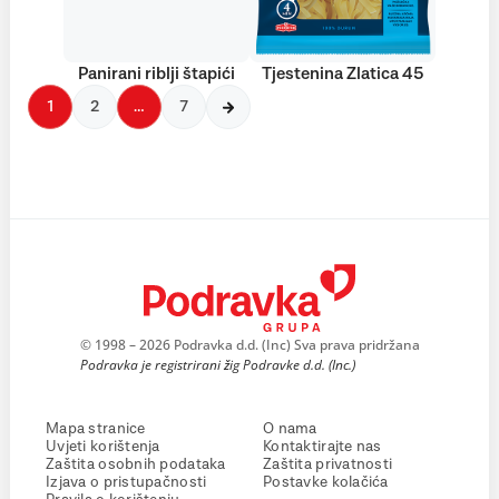
Panirani riblji štapići
Tjestenina Zlatica 45
1
2
…
7
© 1998 – 2026 Podravka d.d. (Inc) Sva prava pridržana
Podravka je registrirani žig Podravke d.d. (Inc.)
Mapa stranice
O nama
Uvjeti korištenja
Kontaktirajte nas
Zaštita osobnih podataka
Zaštita privatnosti
Izjava o pristupačnosti
Postavke kolačića