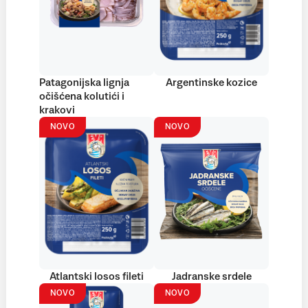
Patagonijska lignja
Argentinske kozice
očišćena kolutići i
krakovi
NOVO
NOVO
Atlantski losos fileti
Jadranske srdele
NOVO
NOVO