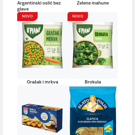
Argentinski oslić bez
Zelene mahune
glave
NOVO
NOVO
Grašak i mrkva
Brokula