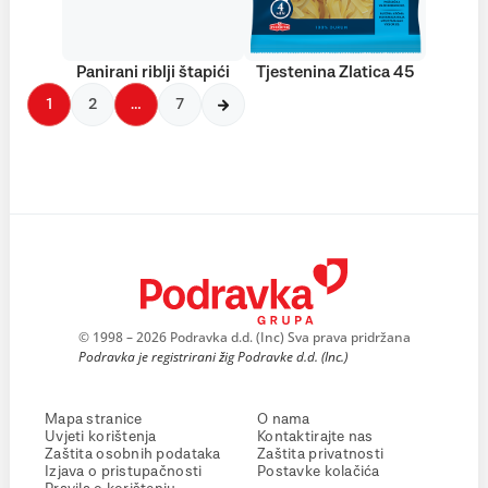
Panirani riblji štapići
Tjestenina Zlatica 45
1
2
…
7
© 1998 – 2026 Podravka d.d. (Inc) Sva prava pridržana
Podravka je registrirani žig Podravke d.d. (Inc.)
Mapa stranice
O nama
Uvjeti korištenja
Kontaktirajte nas
Zaštita osobnih podataka
Zaštita privatnosti
Izjava o pristupačnosti
Postavke kolačića