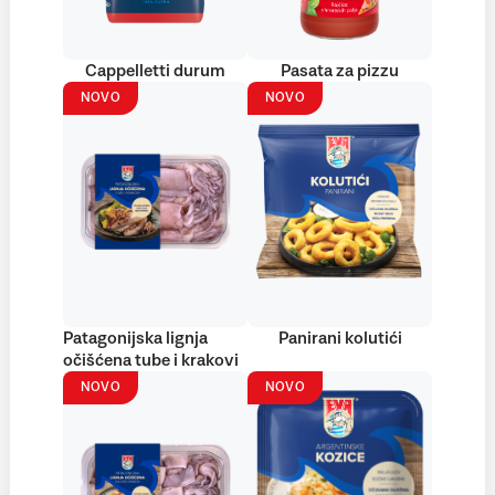
Cappelletti durum
Pasata za pizzu
NOVO
NOVO
Patagonijska lignja
Panirani kolutići
očišćena tube i krakovi
NOVO
NOVO