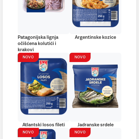
Patagonijska lignja
Argentinske kozice
očišćena kolutići i
krakovi
NOVO
NOVO
Atlantski losos fileti
Jadranske srdele
NOVO
NOVO