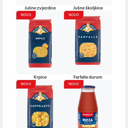
Jušne zvjezdice
Jušne školjkice
NOVO
NOVO
Krpice
Farfalle durum
NOVO
NOVO