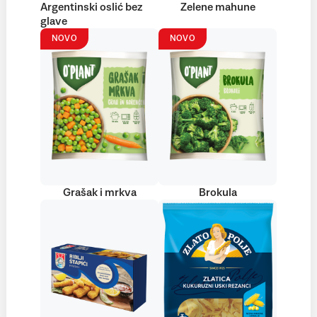
Argentinski oslić bez
Zelene mahune
glave
NOVO
NOVO
Grašak i mrkva
Brokula