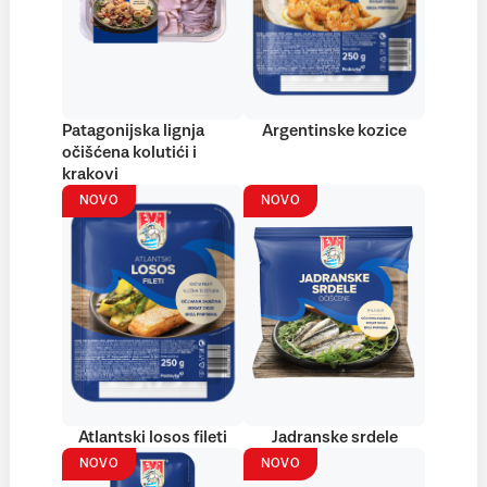
Patagonijska lignja
Argentinske kozice
očišćena kolutići i
krakovi
NOVO
NOVO
Atlantski losos fileti
Jadranske srdele
NOVO
NOVO