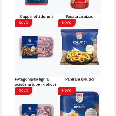
Cappelletti durum
Pasata za pizzu
NOVO
NOVO
Patagonijska lignja
Panirani kolutići
očišćena tube i krakovi
NOVO
NOVO