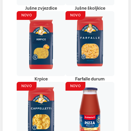
Jušne zvjezdice
Jušne školjkice
NOVO
NOVO
Krpice
Farfalle durum
NOVO
NOVO