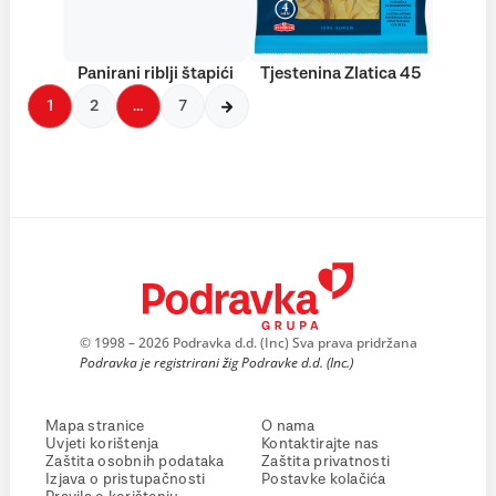
Panirani riblji štapići
Tjestenina Zlatica 45
1
2
…
7
© 1998 – 2026 Podravka d.d. (Inc) Sva prava pridržana
Podravka je registrirani žig Podravke d.d. (Inc.)
Mapa stranice
O nama
Uvjeti korištenja
Kontaktirajte nas
Zaštita osobnih podataka
Zaštita privatnosti
Izjava o pristupačnosti
Postavke kolačića