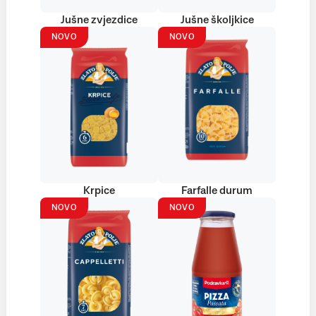
Jušne zvjezdice
Jušne školjkice
NOVO
NOVO
Krpice
Farfalle durum
NOVO
NOVO