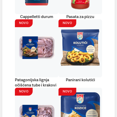
Cappelletti durum
Pasata za pizzu
NOVO
NOVO
Patagonijska lignja
Panirani kolutići
očišćena tube i krakovi
NOVO
NOVO