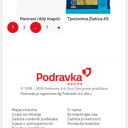
Panirani riblji štapići
Tjestenina Zlatica 45
1
2
…
7
© 1998 – 2026 Podravka d.d. (Inc) Sva prava pridržana
Podravka je registrirani žig Podravke d.d. (Inc.)
Mapa stranice
O nama
Uvjeti korištenja
Kontaktirajte nas
Zaštita osobnih podataka
Zaštita privatnosti
Izjava o pristupačnosti
Postavke kolačića