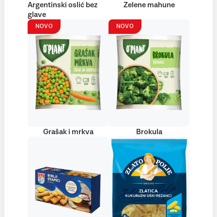
Argentinski oslić bez
Zelene mahune
glave
NOVO
NOVO
Grašak i mrkva
Brokula