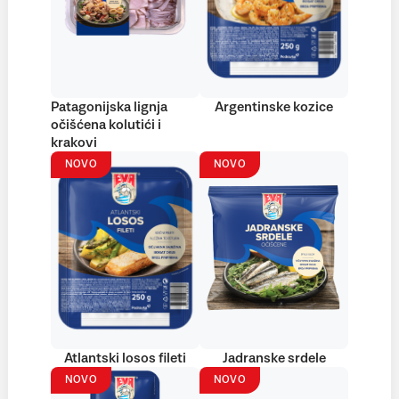
Patagonijska lignja
Argentinske kozice
očišćena kolutići i
krakovi
NOVO
NOVO
Atlantski losos fileti
Jadranske srdele
NOVO
NOVO