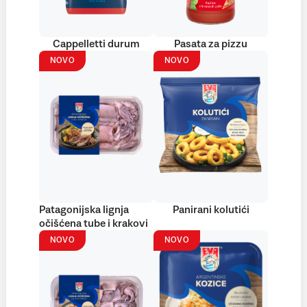
Cappelletti durum
Pasata za pizzu
NOVO
NOVO
Patagonijska lignja
Panirani kolutići
očišćena tube i krakovi
NOVO
NOVO