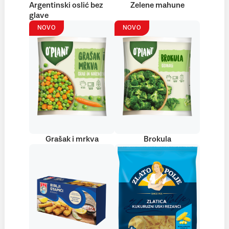
Argentinski oslić bez
Zelene mahune
glave
NOVO
NOVO
Grašak i mrkva
Brokula