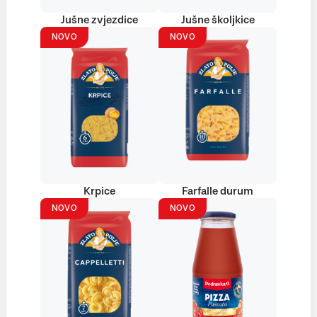
Jušne zvjezdice
Jušne školjkice
NOVO
NOVO
Krpice
Farfalle durum
NOVO
NOVO