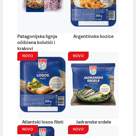
Patagonijska lignja
Argentinske kozice
očišćena kolutići i
krakovi
NOVO
NOVO
Atlantski losos fileti
Jadranske srdele
NOVO
NOVO