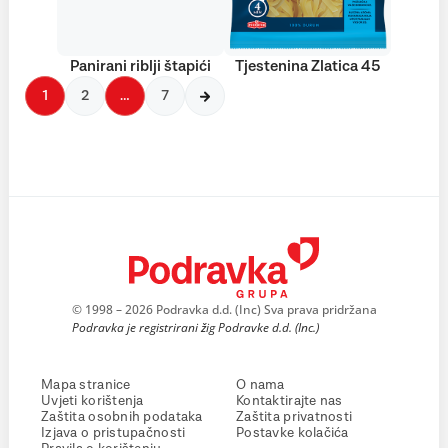
Panirani riblji štapići
Tjestenina Zlatica 45
1
2
…
7
© 1998 – 2026 Podravka d.d. (Inc) Sva prava pridržana
Podravka je registrirani žig Podravke d.d. (Inc.)
Mapa stranice
O nama
Uvjeti korištenja
Kontaktirajte nas
Zaštita osobnih podataka
Zaštita privatnosti
Izjava o pristupačnosti
Postavke kolačića