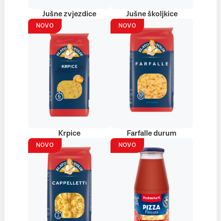
Jušne zvjezdice
Jušne školjkice
NOVO
NOVO
Krpice
Farfalle durum
NOVO
NOVO