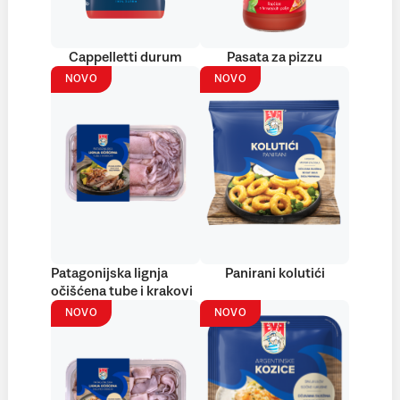
Cappelletti durum
Pasata za pizzu
NOVO
NOVO
Patagonijska lignja
Panirani kolutići
očišćena tube i krakovi
NOVO
NOVO