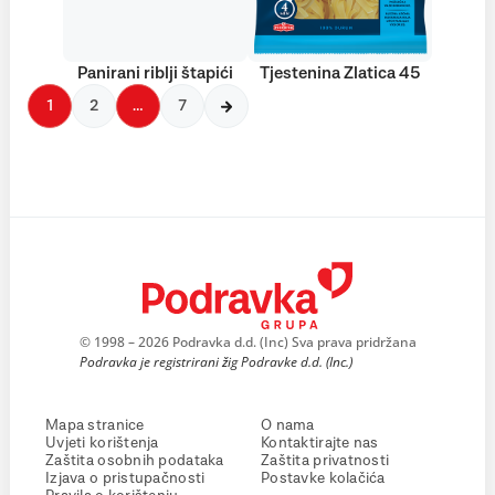
Panirani riblji štapići
Tjestenina Zlatica 45
1
2
…
7
© 1998 – 2026 Podravka d.d. (Inc) Sva prava pridržana
Podravka je registrirani žig Podravke d.d. (Inc.)
Mapa stranice
O nama
Uvjeti korištenja
Kontaktirajte nas
Zaštita osobnih podataka
Zaštita privatnosti
Izjava o pristupačnosti
Postavke kolačića