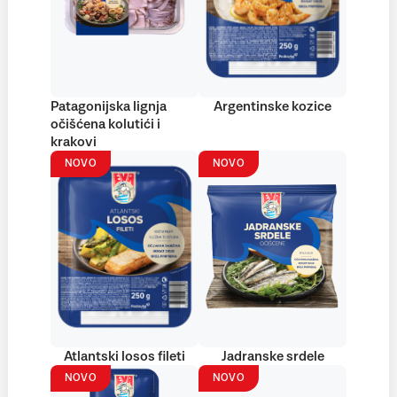
Patagonijska lignja
Argentinske kozice
očišćena kolutići i
krakovi
NOVO
NOVO
Atlantski losos fileti
Jadranske srdele
NOVO
NOVO