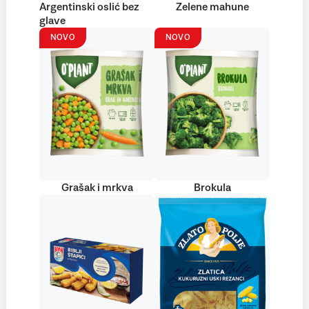
Argentinski oslić bez
Zelene mahune
glave
NOVO
NOVO
Grašak i mrkva
Brokula