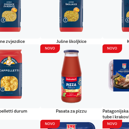
ne zvjezdice
Jušne školjkice
NOVO
NOVO
elletti durum
Pasata za pizzu
Patagonijska 
tube i krakov
NOVO
NOVO