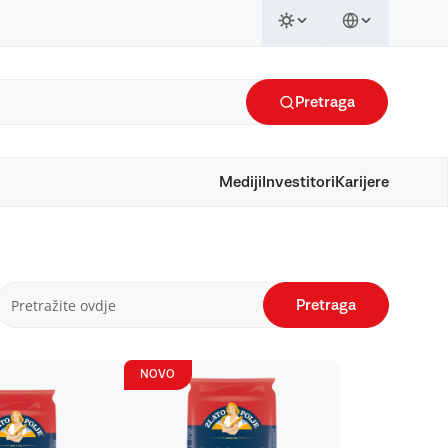
Pretraga
Mediji
Investitori
Karijere
Pretraga
NOVO