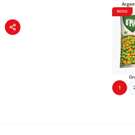
Argent
NOVO
Gr
1