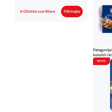
Očistite sve filtere
Filtrirajte
Patagonijs
kolutići i k
NOVO