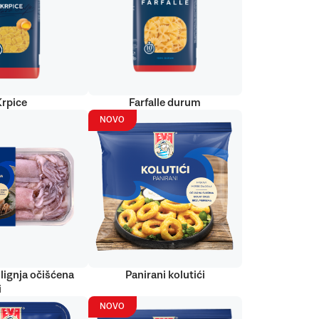
Krpice
Farfalle durum
NOVO
lignja očišćena
Panirani kolutići
i
NOVO