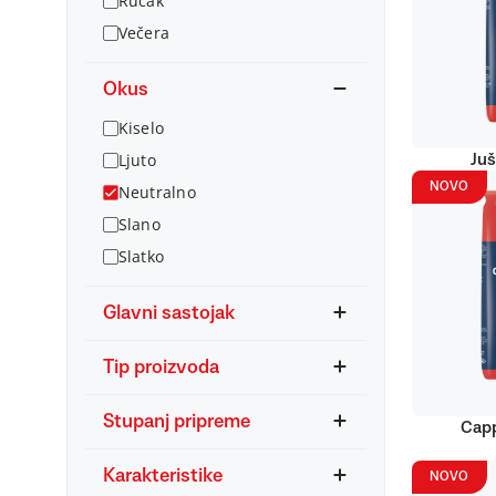
Ručak
Večera
Okus
Kiselo
Ljuto
Juš
NOVO
Neutralno
Slano
Slatko
Glavni sastojak
Tip proizvoda
Stupanj pripreme
Capp
Karakteristike
NOVO