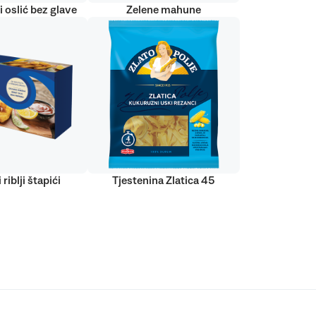
 oslić bez glave
Zelene mahune
 riblji štapići
Tjestenina Zlatica 45