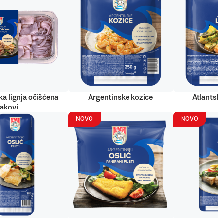
ka lignja očišćena
Argentinske kozice
Atlantsk
rakovi
NOVO
NOVO