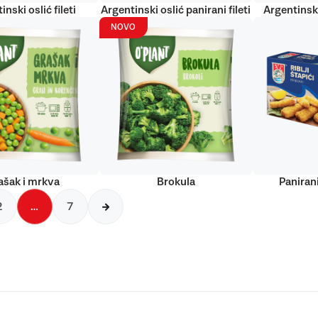
inski oslić fileti
Argentinski oslić panirani fileti
Argentinski
NOVO
ašak i mrkva
Brokula
Panirani
2
…
7