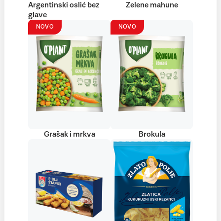
Argentinski oslić bez
Zelene mahune
glave
NOVO
NOVO
Grašak i mrkva
Brokula