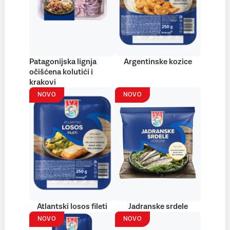
Patagonijska lignja
Argentinske kozice
očišćena kolutići i
krakovi
NOVO
NOVO
Atlantski losos fileti
Jadranske srdele
NOVO
NOVO