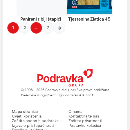
Panirani riblji štapići
Tjestenina Zlatica 45
1
2
…
7
© 1998 – 2026 Podravka d.d. (Inc) Sva prava pridržana
Podravka je registrirani žig Podravke d.d. (Inc.)
Mapa stranice
O nama
Uvjeti korištenja
Kontaktirajte nas
Zaštita osobnih podataka
Zaštita privatnosti
Izjava o pristupačnosti
Postavke kolačića