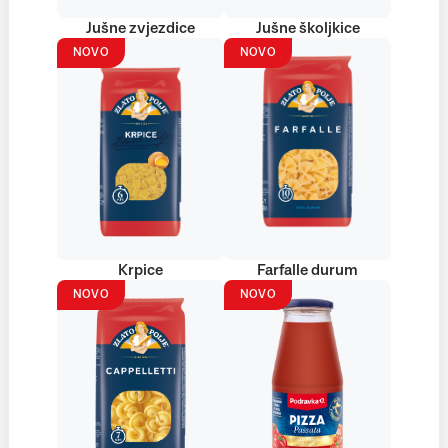
Jušne zvjezdice
Jušne školjkice
NOVO
NOVO
Krpice
Farfalle durum
NOVO
NOVO