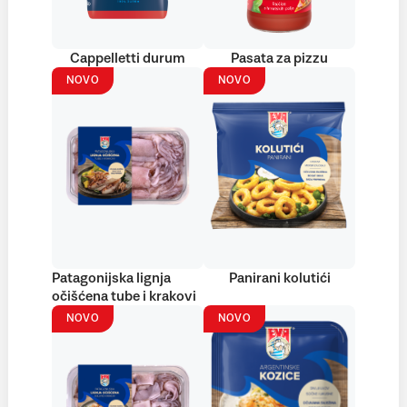
Cappelletti durum
Pasata za pizzu
NOVO
NOVO
Patagonijska lignja
Panirani kolutići
očišćena tube i krakovi
NOVO
NOVO